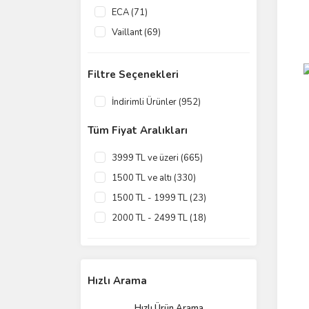
ECA (71)
Vaillant (69)
Arçelik (61)
Demirdöküm (55)
Filtre Seçenekleri
Bosch (46)
İndirimli Ürünler (952)
Daxom (46)
Tüm Fiyat Aralıkları
Ariston (37)
Hoşseven (35)
3999 TL ve üzeri (665)
Alarko (23)
1500 TL ve altı (330)
Maktek (23)
1500 TL - 1999 TL (23)
MİT (23)
2000 TL - 2499 TL (18)
Bugass (22)
3500 TL - 3999 TL (13)
Viessmann (22)
2500 TL - 2999 TL (10)
Dolce Vita (18)
Hızlı Arama
Protherm (15)
Hızlı Ürün Arama