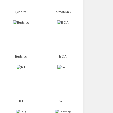
Şenpres
Termoteknik
Buderus
E.C.A
TCL
Veito