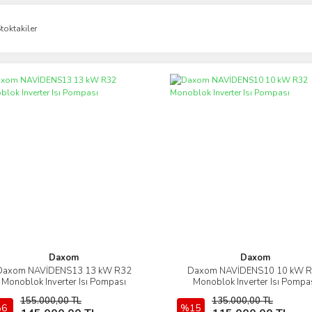
toktakiler
Daxom
Daxom
Daxom NAVİDENS13 13 kW R32
Daxom NAVİDENS10 10 kW 
İncele
İncele
Monoblok Inverter Isı Pompası
Monoblok Inverter Isı Pompa
155.000,00 TL
135.000,00 TL
6
Sepete Ekle
%15
Sepete Ekle