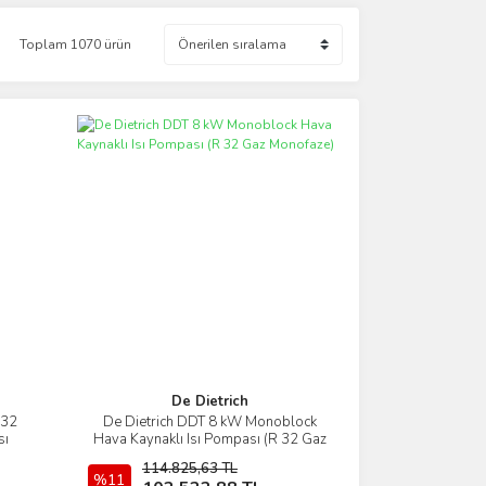
Toplam 1070 ürün
De Dietrich
R32
De Dietrich DDT 8 kW Monoblock
İncele
sı
Hava Kaynaklı Isı Pompası (R 32 Gaz
Monofaze)
114.825,63 TL
%11
Sepete Ekle