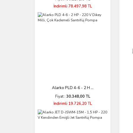
Mira (2)
İndirimli 78.497,98 TL
Samsung (2)
Turbo (2)
ALARKO-CARRİER (1)
Awox (1)
Baykan (1)
Cosa (1)
De Dietrich (1)
Diğer (1)
Gold Therm (1)
Alarko PLD 4-6 - 2 H ...
Hottable (1)
Fiyat :
30.348,00 TL
In-Therm (1)
İndirimli 19.726,20 TL
Kumtel (1)
Radyal (1)
Renetto (1)
Ünmak (1)