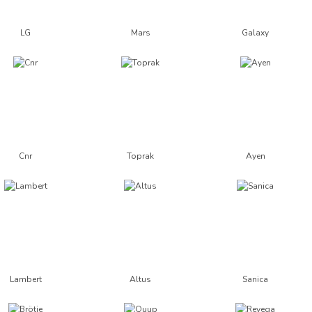
LG
Mars
Galaxy
Cnr
Toprak
Ayen
Lambert
Altus
Sanica