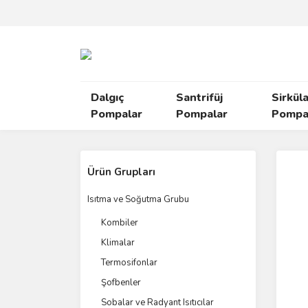
Dalgıç
Santrifüj
Sirkül
Pompalar
Pompalar
Pompal
Ürün Grupları
Isıtma ve Soğutma Grubu
Kombiler
Klimalar
Termosifonlar
Şofbenler
Sobalar ve Radyant Isıtıcılar