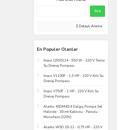
Sanpan (15)
Termodinamik (15)
Ara
Fujiyama (14)
Detaylı Arama
Goldsun (14)
Copa (13)
General (13)
En Populer Olanlar
Wenta (12)
As Royal (10)
İmpo Q550124 - 550 W - 220 V Temiz
Su Drenaj Pompası
LG (10)
İmpo V1100F - 1,5 HP - 220 V Kirli Su
Mars (10)
Drenaj Pompası
Galaxy (9)
İmpo V750F - 1 HP - 220 V Kirli Su
Şenpres (9)
Drenaj Pompası
Termoteknik (9)
Alarko 4SDM4/14 Dalgıç Pompa Set
Cnr (8)
Halinde - 30 mt Kablolu - Panolu -
Monofaze (220V)
Toprak (7)
Alarko WSD 20-12 - 0,75 HP - 220 V
Ayen (6)