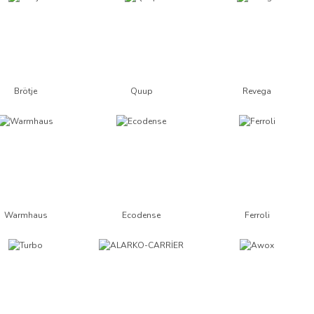
Brötje
Quup
Revega
Warmhaus
Ecodense
Ferroli