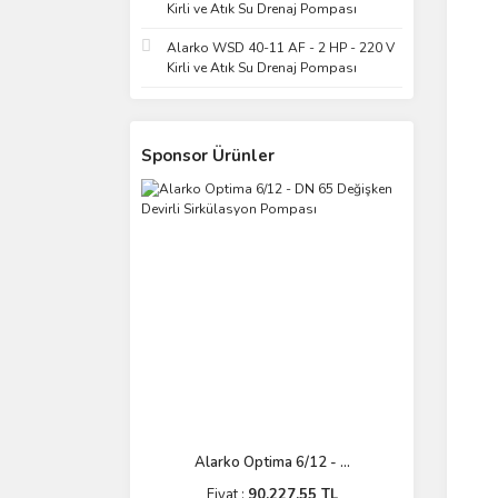
Kirli ve Atık Su Drenaj Pompası
Buderus (6)
Alarko WSD 40-11 AF - 2 HP - 220 V
E.C.A (5)
Kirli ve Atık Su Drenaj Pompası
Lambert (5)
Altus (4)
Sanica (4)
Sponsor Ürünler
TCL (4)
Veito (4)
Brötje (3)
Quup (3)
Revega (3)
Teka (3)
Thermex (3)
Warmhaus (3)
Ecodense (2)
Alarko Optima 6/12 - ...
Ferroli (2)
Fiyat :
90.227,55 TL