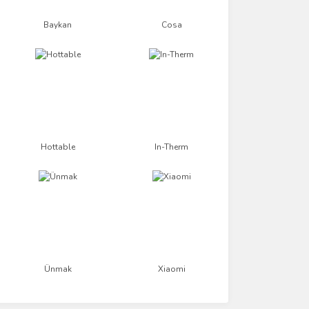
Baykan
Cosa
Hottable
In-Therm
Ünmak
Xiaomi