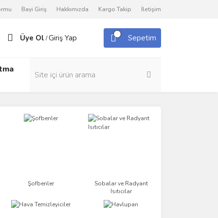
Formu
Bayi Giriş
Hakkımızda
Kargo Takip
İletişim
Üye Ol
Giriş Yap
Sepetim
/
utma
Şofbenler
Sobalar ve Radyant
Isıtıcılar