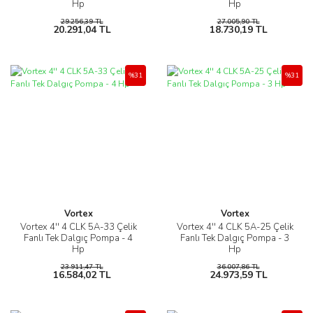
Hp
Hp
29.256,39 TL
27.005,90 TL
20.291,04 TL
18.730,19 TL
%31
%31
Vortex
Vortex
Vortex 4'' 4 CLK 5A-33 Çelik
Vortex 4'' 4 CLK 5A-25 Çelik
Fanlı Tek Dalgıç Pompa - 4
Fanlı Tek Dalgıç Pompa - 3
Hp
Hp
23.911,47 TL
36.007,86 TL
16.584,02 TL
24.973,59 TL