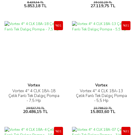
8.439,34 TL
39.102,29 TL
5.853,18 TL
27.119,75 TL
%31
%31
Vortex
Vortex
Vortex 4'' 4 CLK 18A-18
Vortex 4'' 4 CLK 18A-13
Çelik Fanlı Tek Dalgıç Pompa
Çelik Fanlı Tek Dalgıç Pompa
- 7,5 Hp
- 5,5 Hp
29.537,70 TL
22.786,22 TL
20.486,15 TL
15.803,60 TL
%31
%31