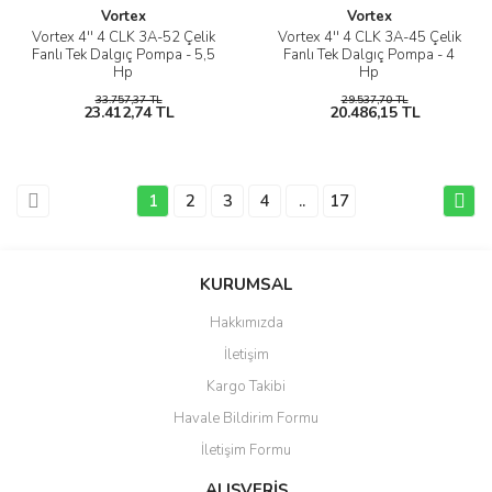
Vortex
Vortex
Vortex 4'' 4 CLK 3A-52 Çelik
Vortex 4'' 4 CLK 3A-45 Çelik
Fanlı Tek Dalgıç Pompa - 5,5
Fanlı Tek Dalgıç Pompa - 4
Hp
Hp
33.757,37 TL
29.537,70 TL
23.412,74 TL
20.486,15 TL
1
2
3
4
..
17
KURUMSAL
Hakkımızda
İletişim
Kargo Takibi
Havale Bildirim Formu
İletişim Formu
ALIŞVERİŞ