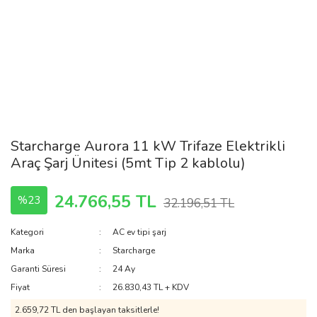
Starcharge Aurora 11 kW Trifaze Elektrikli
Araç Şarj Ünitesi (5mt Tip 2 kablolu)
24.766,55 TL
%23
32.196,51 TL
Kategori
AC ev tipi şarj
Marka
Starcharge
Garanti Süresi
24 Ay
Fiyat
26.830,43 TL + KDV
2.659,72 TL den başlayan taksitlerle!