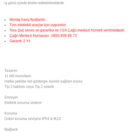
iş günü içinde teslim edilebilmektedir.
Montaj hariç fiyatlardır.
Tüm elektrikli araçlar için uygundur.
Tora Şarj servis ve garantisi ile 7/24 Çağrı merkezi hizmeti verilmektedir.
Çağrı Merkezi Numarası : 0850 808 86 72
Garanti: 2 Yıl
Tasarım
11 kW monofaze
Halka şekilde led gösterge, kavisli sağlam yüzey
Tip 2 kablolu veya Tip 2 soketli
Emniyet
Elektrik koruma sistemi
Koruma
Üstün koruma seviyesi IP54 & IK10
Bağlantı