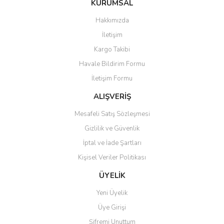
KURUMSAL
tarafımıza iletebilirsiniz.
Görüş ve önerileriniz için teşekkür ederiz.
Hakkımızda
Yorum Yaz
İletişim
Ürün resmi kalitesiz, bozuk veya görüntülenemiyor.
Kargo Takibi
Ürün açıklamasında eksik bilgiler bulunuyor.
Havale Bildirim Formu
Ürün bilgilerinde hatalar bulunuyor.
İletişim Formu
Ürün fiyatı diğer sitelerden daha pahalı.
Bu ürüne benzer farklı alternatifler olmalı.
ALIŞVERİŞ
Mesafeli Satış Sözleşmesi
Gizlilik ve Güvenlik
İptal ve İade Şartları
Kişisel Veriler Politikası
Gönder
ÜYELİK
Yeni Üyelik
Üye Girişi
Şifremi Unuttum