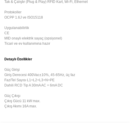
Tak & Çalıştır (Plug & Play) RFID Kart, Wi-Fi, Ethernet
Protokoller
OCPP 1.6J ve ISO15118
Uygulanabilirlik
CE
MID onaylı elektrik sayaç (opsiyonel)
Ticari ve ev kullanımına hazır
Detaylı Özellikler
Güç Girişi
Giriş Derecesi
 400
Vac±10%, 45-65Hz, üç faz
Faz/Tel Sayısı
L1+L2+L3+N+PE
Dahili RCD
Tip A 30mA AC + 6mA DC
Güç Çıkışı
Çıkış Gücü
 11
kW max.
Çıkış Akımı
 16
A max.
Bu ürünün fiyat bilgisi, resim, ürün açıklamalarında ve diğer
konularda yetersiz gördüğünüz noktaları öneri formunu kullanarak
Bu ürüne ilk yorumu siz yapın!