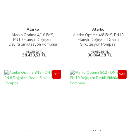
Alarko
Alarko
Alarko Optima 4/10 BYS,
Alarko Optima 4/8 BYS, PN10
PN10 Flanşlı, Değişken
Flanşlı, Değişken Devirli
Devirli Sirkülasyon Pompası
Sirkülasyon Pompası
48.038,03 TL
46.080,89 TL
38.430,53 TL
36.864,38 TL
%13
%13