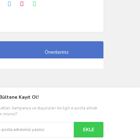
Önerileriniz
ımıza iletebilirsiniz.
Bültene Kayıt Ol!
satları, kampanya ve duyuruları ile ilgili e-posta almak
er misiniz?
EKLE