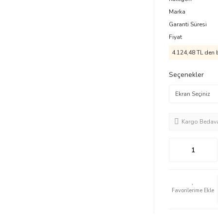
Marka
Garanti Süresi
Fiyat
4.124,48 TL den b
Seçenekler
Kargo Bedav