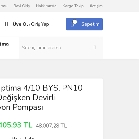
Formu
Bayi Giriş
Hakkımızda
Kargo Takip
İletişim
Üye Ol
Giriş Yap
Sepetim
/
utma
Optima 4/10 BYS, PN10
Değişken Devirli
yon Pompası
405,93 TL
48.007,28 TL
Flanşlı Tipler