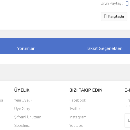
Ürün Paylaş :
Karşılaştır
Yorumlar
Taksit Seçenekleri
ve diğer konularda yetersiz gördüğünüz noktaları öneri formunu kullanarak taraf
Bu ürüne ilk yorumu siz yapın!
ÜYELİK
BİZİ TAKİP EDİN
E-
r.
Yorum Yaz
si
Yeni Üyelik
Facebook
Fır
ist
Üye Girişi
Twitter
Şifremi Unuttum
Instagram
Sepetiniz
Youtube