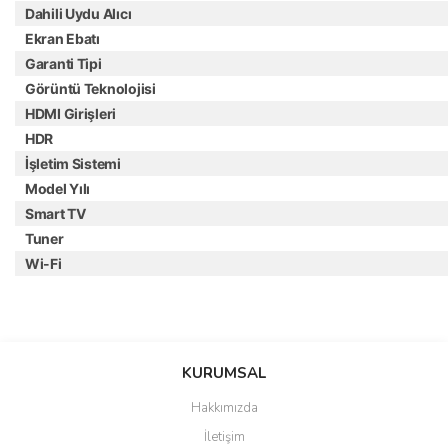
Dahili Uydu Alıcı
Ekran Ebatı
Garanti Tipi
Görüntü Teknolojisi
HDMI Girişleri
HDR
İşletim Sistemi
Model Yılı
Smart TV
Tuner
Wi-Fi
Bu ürünün fiyat bilgisi, resim, ürün açıklamalarında ve diğer
konularda yetersiz gördüğünüz noktaları öneri formunu kullanarak
Bu ürüne ilk yorumu siz yapın!
KURUMSAL
tarafımıza iletebilirsiniz.
Görüş ve önerileriniz için teşekkür ederiz.
Hakkımızda
Yorum Yaz
İletişim
Ürün resmi kalitesiz, bozuk veya görüntülenemiyor.