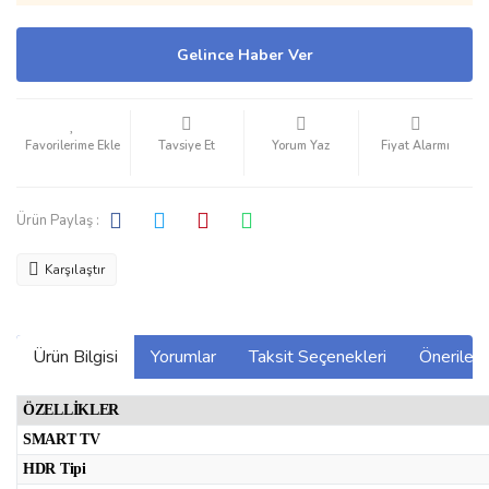
Gelince Haber Ver
Tavsiye Et
Yorum Yaz
Fiyat Alarmı
Ürün Paylaş :
Karşılaştır
Ürün Bilgisi
Yorumlar
Taksit Seçenekleri
Önerilerin
ÖZELLİKLER
SMART TV
HDR Tipi