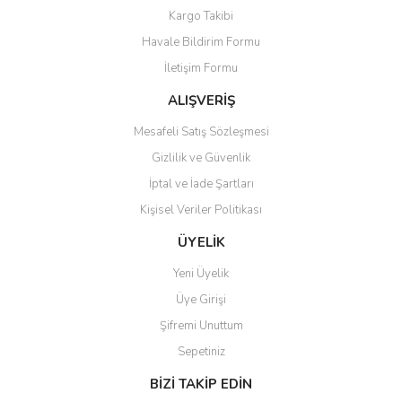
Kargo Takibi
Ürün açıklamasında eksik bilgiler bulunuyor.
Havale Bildirim Formu
Ürün bilgilerinde hatalar bulunuyor.
İletişim Formu
Ürün fiyatı diğer sitelerden daha pahalı.
Bu ürüne benzer farklı alternatifler olmalı.
ALIŞVERİŞ
Mesafeli Satış Sözleşmesi
Gizlilik ve Güvenlik
İptal ve İade Şartları
Kişisel Veriler Politikası
Gönder
ÜYELİK
Yeni Üyelik
Üye Girişi
Şifremi Unuttum
Sepetiniz
BİZİ TAKİP EDİN