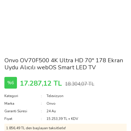
Onvo OV70F500 4K Ultra HD 70'' 178 Ekran
Uydu Alıcılı webOS Smart LED TV
17.287,12 TL
%6
18.304,07 TL
Kategori
Televizyon
Marka
Onvo
Garanti Süresi
24 Ay
Fiyat
15.253,39 TL + KDV
1.856,49 TL den başlayan taksitlerle!