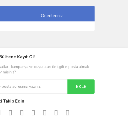
Önerileriniz
ımıza iletebilirsiniz.
Bültene Kayıt Ol!
satları, kampanya ve duyuruları ile ilgili e-posta almak
er misiniz?
EKLE
zi Takip Edin