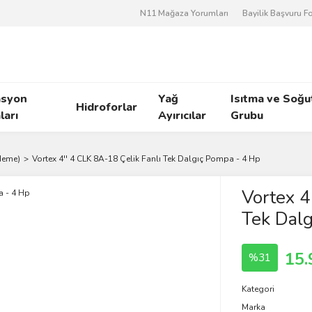
N11 Mağaza Yorumları
Bayilik Başvuru 
asyon
Yağ
Isıtma ve Soğ
Hidroforlar
arı
Ayırıcılar
Grubu
deme)
Vortex 4'' 4 CLK 8A-18 Çelik Fanlı Tek Dalgıç Pompa - 4 Hp
Vortex 4
Tek Dalg
15.
%31
Kategori
Marka