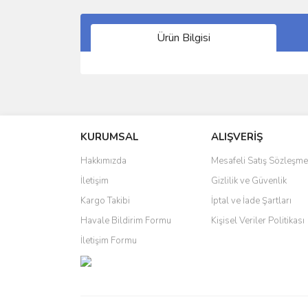
Ürün Bilgisi
Bu ürünün fiyat bilgisi, resim, ürün açıklamalarında 
Görüş ve önerileriniz için teşekkür ederiz.
KURUMSAL
ALIŞVERİŞ
Ürün resmi kalitesiz, bozuk veya görüntülenemiyo
Ürün açıklamasında eksik bilgiler bulunuyor.
Hakkımızda
Mesafeli Satış Sözleşme
Ürün bilgilerinde hatalar bulunuyor.
İletişim
Gizlilik ve Güvenlik
Ürün fiyatı diğer sitelerden daha pahalı.
Kargo Takibi
İptal ve İade Şartları
Bu ürüne benzer farklı alternatifler olmalı.
Havale Bildirim Formu
Kişisel Veriler Politikası
İletişim Formu