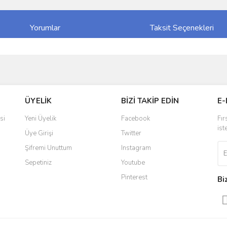
Yorumlar
Taksit Seçenekleri
ve diğer konularda yetersiz gördüğünüz noktaları öneri formunu kullanarak taraf
Bu ürüne ilk yorumu siz yapın!
ÜYELİK
BİZİ TAKİP EDİN
E-
r.
Yorum Yaz
si
Yeni Üyelik
Facebook
Fır
ist
Üye Girişi
Twitter
Şifremi Unuttum
Instagram
Sepetiniz
Youtube
Pinterest
Bi
Gönder