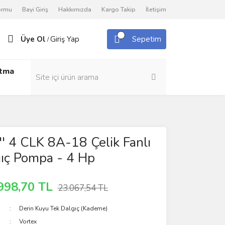
Formu
Bayi Giriş
Hakkımızda
Kargo Takip
İletişim
Üye Ol
Giriş Yap
Sepetim
/
utma
'' 4 CLK 8A-18 Çelik Fanlı
ıç Pompa - 4 Hp
998,70 TL
23.067,54 TL
Derin Kuyu Tek Dalgıç (Kademe)
Vortex