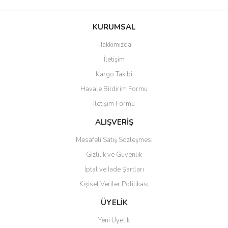
Bu ürünün fiyat bilgisi, resim, ürün açıklamalarında ve diğer
konularda yetersiz gördüğünüz noktaları öneri formunu kullanarak
Bu ürüne ilk yorumu siz yapın!
KURUMSAL
tarafımıza iletebilirsiniz.
Görüş ve önerileriniz için teşekkür ederiz.
Hakkımızda
Yorum Yaz
İletişim
Ürün resmi kalitesiz, bozuk veya görüntülenemiyor.
Kargo Takibi
Ürün açıklamasında eksik bilgiler bulunuyor.
Havale Bildirim Formu
Ürün bilgilerinde hatalar bulunuyor.
İletişim Formu
Ürün fiyatı diğer sitelerden daha pahalı.
Bu ürüne benzer farklı alternatifler olmalı.
ALIŞVERİŞ
Mesafeli Satış Sözleşmesi
Gizlilik ve Güvenlik
İptal ve İade Şartları
Kişisel Veriler Politikası
Gönder
ÜYELİK
Yeni Üyelik