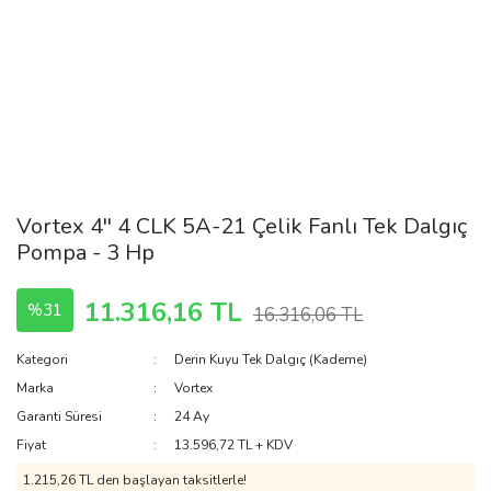
Vortex 4'' 4 CLK 5A-21 Çelik Fanlı Tek Dalgıç
Pompa - 3 Hp
11.316,16 TL
%31
16.316,06 TL
Kategori
Derin Kuyu Tek Dalgıç (Kademe)
Marka
Vortex
Garanti Süresi
24 Ay
Fiyat
13.596,72 TL + KDV
1.215,26 TL den başlayan taksitlerle!