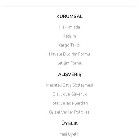
Bu ürünün fiyat bilgisi, resim, ürün açıklamalarında ve diğer
konularda yetersiz gördüğünüz noktaları öneri formunu kullanarak
Bu ürüne ilk yorumu siz yapın!
KURUMSAL
tarafımıza iletebilirsiniz.
Görüş ve önerileriniz için teşekkür ederiz.
Hakkımızda
Yorum Yaz
İletişim
Ürün resmi kalitesiz, bozuk veya görüntülenemiyor.
Kargo Takibi
Ürün açıklamasında eksik bilgiler bulunuyor.
Havale Bildirim Formu
Ürün bilgilerinde hatalar bulunuyor.
İletişim Formu
Ürün fiyatı diğer sitelerden daha pahalı.
Bu ürüne benzer farklı alternatifler olmalı.
ALIŞVERİŞ
Mesafeli Satış Sözleşmesi
Gizlilik ve Güvenlik
İptal ve İade Şartları
Kişisel Veriler Politikası
Gönder
ÜYELİK
Yeni Üyelik