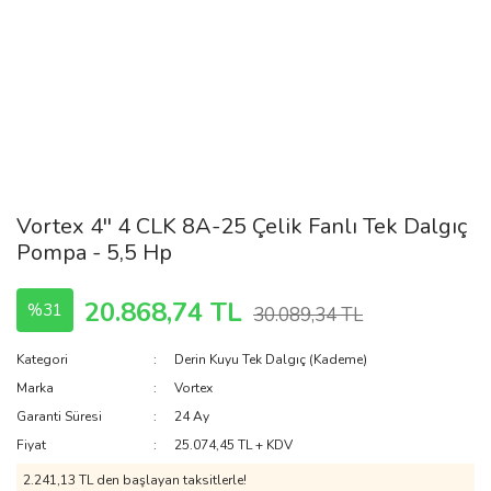
Vortex 4'' 4 CLK 8A-25 Çelik Fanlı Tek Dalgıç
Pompa - 5,5 Hp
20.868,74 TL
%31
30.089,34 TL
Kategori
Derin Kuyu Tek Dalgıç (Kademe)
Marka
Vortex
Garanti Süresi
24 Ay
Fiyat
25.074,45 TL + KDV
2.241,13 TL den başlayan taksitlerle!