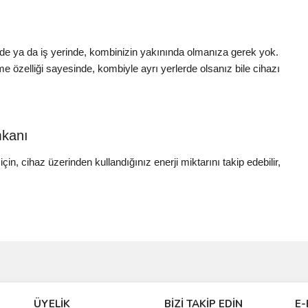
e ya da iş yerinde, kombinizin yakınında olmanıza gerek yok.
ilme özelliği sayesinde, kombiyle ayrı yerlerde olsanız bile cihazı
mkanı
in, cihaz üzerinden kullandığınız enerji miktarını takip edebilir,
ve diğer konularda yetersiz gördüğünüz noktaları öneri formunu kullanarak taraf
Bu ürüne ilk yorumu siz yapın!
ÜYELİK
BİZİ TAKİP EDİN
E-
r.