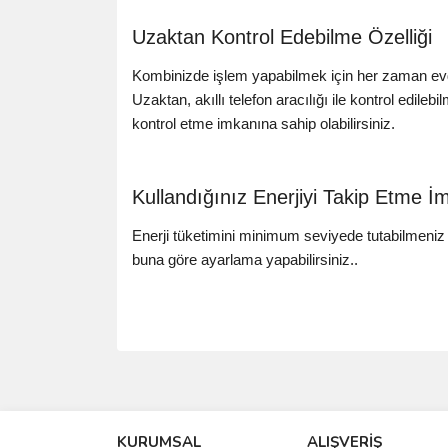
Uzaktan Kontrol Edebilme Özelliği
Kombinizde işlem yapabilmek için her zaman evd
Uzaktan, akıllı telefon aracılığı ile kontrol edileb
kontrol etme imkanına sahip olabilirsiniz.
Kullandığınız Enerjiyi Takip Etme İ
Enerji tüketimini minimum seviyede tutabilmeniz iç
buna göre ayarlama yapabilirsiniz..
Bu ürünün fiyat bilgisi, resim, ürün açıklamalarında 
Görüş ve önerileriniz için teşekkür ederiz.
KURUMSAL
ALIŞVERİŞ
Ürün resmi kalitesiz, bozuk veya görüntülenemiyo