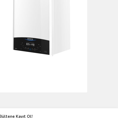
ımıza iletebilirsiniz.
Bültene Kayıt Ol!