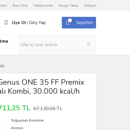
Formu
Bayi Giriş
Hakkımızda
Kargo Takip
İletişim
Üye Ol
Giriş Yap
Sepetim
/
utma
l/h
 Genus ONE 35 FF Premix
ı Kombi, 30.000 kcal/h
711,25 TL
67.139,06 TL
Yoğuşmalı Kombiler
Ariston