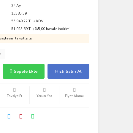
24 Ay
15385.39
55.949,22 TL + KDV
51.025,69 TL (%5,00 havale indirimi)
aşlayan taksitlerle!
a
Sepete Ekle
Hızlı Satın Al
Tavsiye Et
Yorum Yaz
Fiyat Alarmı