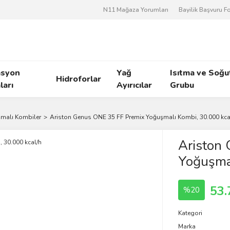
N11 Mağaza Yorumları
Bayilik Başvuru 
asyon
Yağ
Isıtma ve Soğ
Hidroforlar
arı
Ayırıcılar
Grubu
malı Kombiler
Ariston Genus ONE 35 FF Premix Yoğuşmalı Kombi, 30.000 kca
Ariston
Yoğuşmal
53.
%20
Kategori
Marka