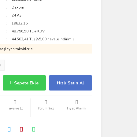
Daxom
24 Ay
19832.16
48.796,50 TL + KDV
44.502,41 TL (%5,00 havale indirimi)
aşlayan taksitlerle!
a
Sepete Ekle
Hızlı Satın Al
Tavsiye Et
Yorum Yaz
Fiyat Alarmı