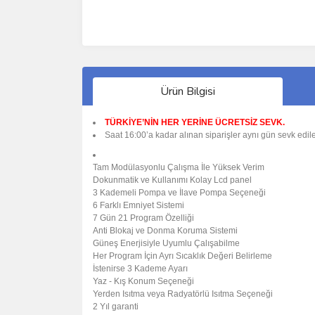
Ürün Bilgisi
TÜRKİYE’NİN HER YERİNE ÜCRETSİZ SEVK.
Saat 16:00’a kadar alınan siparişler aynı gün sevk edile
Tam Modülasyonlu Çalışma İle Yüksek Verim
Dokunmatik ve Kullanımı Kolay Lcd panel
3 Kademeli Pompa ve İlave Pompa Seçeneği
6 Farklı Emniyet Sistemi
7 Gün 21 Program Özelliği
Anti Blokaj ve Donma Koruma Sistemi
Güneş Enerjisiyle Uyumlu Çalışabilme
Her Program İçin Ayrı Sıcaklık Değeri Belirleme
İstenirse 3 Kademe Ayarı
Yaz - Kış Konum Seçeneği
Yerden Isıtma veya Radyatörlü Isıtma Seçeneği
2 Yıl garanti