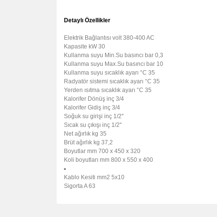
Detaylı Özellikler
Elektrik Bağlantısı
volt
380-400 AC
Kapasite
kW
30
Kullanma suyu Min.Su basıncı
bar
0,3
Kullanma suyu Max.Su basıncı
bar
10
Kullanma suyu sıcaklık ayarı
°C
35
Radyatör sistemi sıcaklık ayarı
°C
35
Yerden ısıtma sıcaklık ayarı
°C
35
Kalorifer Dönüş
inç
3/4
Kalorifer Gidiş
inç
3/4
Soğuk su girişi
inç
1/2''
Sıcak su çıkışı
inç
1/2''
Net ağırlık
kg
35
Brüt ağırlık
kg
37,2
Boyutlar
mm
700 x 450 x 320
Koli boyutları
mm
800 x 550 x 400
Kablo Kesiti mm2 5x10
Sigorta A 63
Bu ürünün fiyat bilgisi, resim, ürün açıklamalarında 