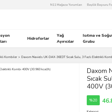
N11 Mağaza Yorumları
Bayilik Başvuru 
asyon
Yağ
Isıtma ve Soğ
Hidroforlar
arı
Ayırıcılar
Grubu
ikli Kombiler
Daxom Naviels UK-DAX-36EDT Sıcak Sulu, 3 Fazlı Elektrikli Komb
Daxom N
Sıcak Sul
400V (30
46.
%20
Kategori