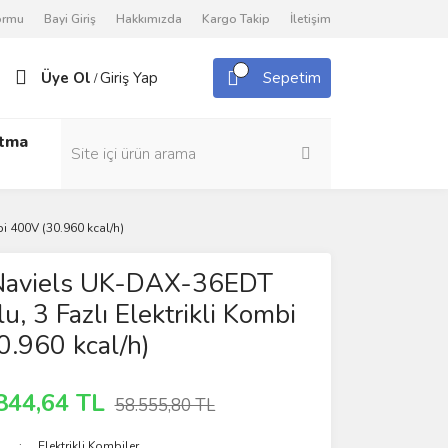
Formu
Bayi Giriş
Hakkımızda
Kargo Takip
İletişim
Üye Ol
Giriş Yap
Sepetim
/
utma
i 400V (30.960 kcal/h)
aviels UK-DAX-36EDT
u, 3 Fazlı Elektrikli Kombi
.960 kcal/h)
844,64 TL
58.555,80 TL
Elektrikli Kombiler