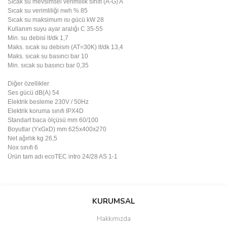
Sıcak su mevsimsel verimlilik sınıfı (A-G)
A
Sıcak su verimliliği nwh
%
85
Sıcak su maksimum ısı gücü
kW
28
Kullanım suyu ayar aralığı
C
35-55
Min. su debisi
lt/dk
1,7
Maks. sıcak su debism (AT=30K)
lt/dk
13,4
Maks. sıcak su basıncı
bar
10
Min. sıcak su basıncı
bar
0,35
Diğer özellikler
Ses gücü
dB(A)
54
Elektrik besleme
230V / 50Hz
Elektrik koruma sınıfı
IPX4D
Standart baca ölçüsü
mm
60/100
Boyutlar (YxGxD)
mm
625x400x270
Net ağırlık
kg
26,5
Nox sınıfı
6
Ürün tam adı
ecoTEC intro 24/28 AS 1-1
Bu ürünün fiyat bilgisi, resim, ürün açıklamalarında ve diğer
konularda yetersiz gördüğünüz noktaları öneri formunu kullanarak
Bu ürüne ilk yorumu siz yapın!
KURUMSAL
tarafımıza iletebilirsiniz.
Görüş ve önerileriniz için teşekkür ederiz.
Hakkımızda