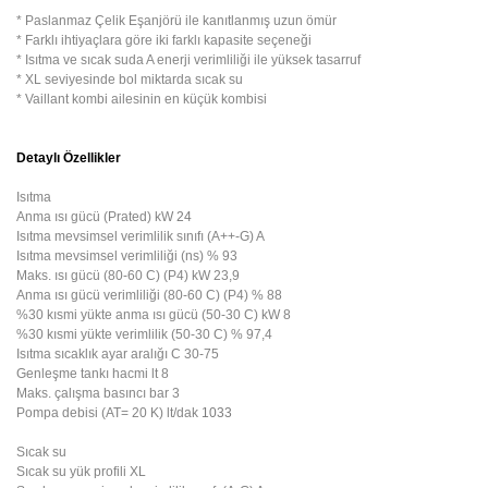
* Paslanmaz Çelik Eşanjörü ile kanıtlanmış uzun ömür
* Farklı ihtiyaçlara göre iki farklı kapasite seçeneği
* Isıtma ve sıcak suda A enerji verimliliği ile yüksek tasarruf
* XL seviyesinde bol miktarda sıcak su
* Vaillant kombi ailesinin en küçük kombisi
Detaylı Özellikler
Isıtma
Anma ısı gücü (Prated)
kW
 24
Isıtma mevsimsel verimlilik sınıfı (A++-G)
A
Isıtma mevsimsel verimliliği (ns)
%
93
Maks. ısı gücü (80-60 C) (P4)
kW
23,9
Anma ısı gücü verimliliği (80-60 C) (P4)
%
88
%30 kısmi yükte anma ısı gücü (50-30 C)
kW
8
%30 kısmi yükte verimlilik (50-30 C)
%
97,4
Isıtma sıcaklık ayar aralığı
C
30-75
Genleşme tankı hacmi
lt
8
Maks. çalışma basıncı
bar
3
Pompa debisi (AT= 20 K)
lt/dak
 1033
Sıcak su
Sıcak su yük profili
XL