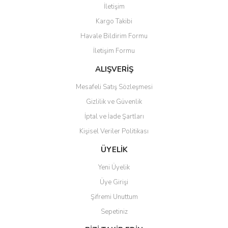
Yorum Yaz
İletişim
Ürün resmi kalitesiz, bozuk veya görüntülenemiyor.
Kargo Takibi
Ürün açıklamasında eksik bilgiler bulunuyor.
Havale Bildirim Formu
Ürün bilgilerinde hatalar bulunuyor.
İletişim Formu
Ürün fiyatı diğer sitelerden daha pahalı.
Bu ürüne benzer farklı alternatifler olmalı.
ALIŞVERİŞ
Mesafeli Satış Sözleşmesi
Gizlilik ve Güvenlik
İptal ve İade Şartları
Kişisel Veriler Politikası
Gönder
ÜYELİK
Yeni Üyelik
Üye Girişi
Şifremi Unuttum
Sepetiniz