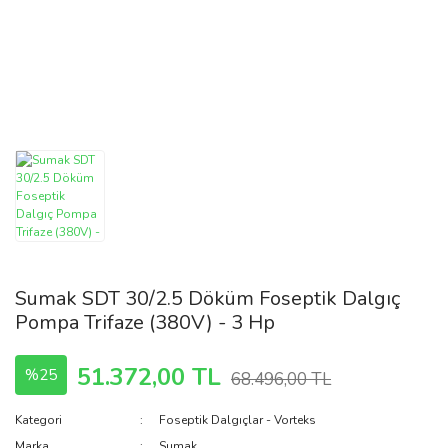
Elektromanyetik
Paslanmaz
Hava
(Titreşimli) Dalgıç
Fo
Yatay Çift
Solar
Pompalar
Temizleyiciler
- 
Kademeliler
İndirme
Solar
Preferikal
Havlupan
Malzemeleri
Te
Pompalar
Po
Isı Pompaları
Keson Kuyu
Sıcak Su
Pompa
Pompaları
Kombi
Aksesuarları
Kondensatörler
Tek Kademeli
Pompalar
Mekanik
Kontrol Panoları
Malzemeler
Yatay Çok
Sintine Pompalar
Kademeli
Plastik
12 V
Pompalar
Malzemeler
Sumak SDT 30/2.5 Döküm Foseptik Dalgıç
Pompa Trifaze (380V) - 3 Hp
Solar / Güneş
Radyatörler
Enerjisi Sistemler
51.372,00 TL
%25
68.496,00 TL
Kategori
Foseptik Dalgıçlar - Vorteks
Marka
Sumak