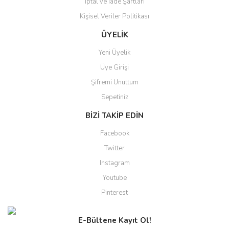
İptal ve İade Şartları
Kişisel Veriler Politikası
Gönder
ÜYELİK
Yeni Üyelik
Üye Girişi
Şifremi Unuttum
Sepetiniz
BİZİ TAKİP EDİN
Facebook
Twitter
Instagram
Youtube
Pinterest
E-Bültene Kayıt Ol!