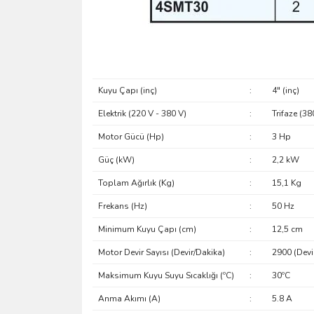
Kuyu Çapı (inç)
:
4" (inç)
Elektrik (220 V - 380 V)
:
Trifaze (38
Motor Gücü (Hp)
:
3 Hp
Güç (kW)
:
2,2 kW
Toplam Ağırlık (Kg)
:
15,1 Kg
Frekans (Hz)
:
50 Hz
Minimum Kuyu Çapı (cm)
:
12,5 cm
Motor Devir Sayısı (Devir/Dakika)
:
2900 (Devir
Maksimum Kuyu Suyu Sıcaklığı (ºC)
:
30ºC
Anma Akımı (A)
:
5.8 A