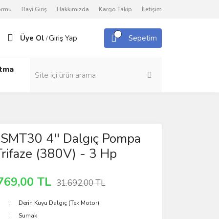
Formu
Bayi Giriş
Hakkımızda
Kargo Takip
İletişim
Üye Ol
Giriş Yap
Sepetim
/
utma
SMT30 4'' Dalgıç Pompa
rifaze (380V) - 3 Hp
769,00 TL
31.692,00 TL
Derin Kuyu Dalgıç (Tek Motor)
Sumak