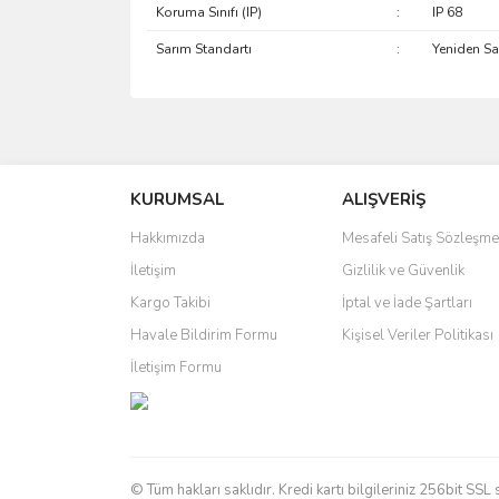
Koruma Sınıfı (IP)
:
IP 68
Sarım Standartı
:
Yeniden Sar
Bu ürünün fiyat bilgisi, resim, ürün açıklamalarında 
Görüş ve önerileriniz için teşekkür ederiz.
KURUMSAL
ALIŞVERİŞ
Ürün resmi kalitesiz, bozuk veya görüntülenemiyo
Ürün açıklamasında eksik bilgiler bulunuyor.
Hakkımızda
Mesafeli Satış Sözleşme
Ürün bilgilerinde hatalar bulunuyor.
İletişim
Gizlilik ve Güvenlik
Ürün fiyatı diğer sitelerden daha pahalı.
Kargo Takibi
İptal ve İade Şartları
Bu ürüne benzer farklı alternatifler olmalı.
Havale Bildirim Formu
Kişisel Veriler Politikası
İletişim Formu
© Tüm hakları saklıdır. Kredi kartı bilgileriniz 256bit SSL 