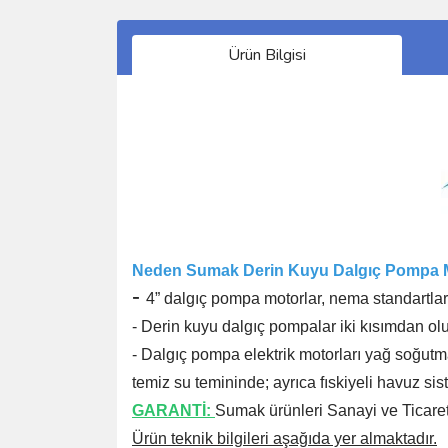
Ürün Bilgisi
Neden Sumak Derin Kuyu Dalgıç Pompa 
-
4” dalgıç pompa motorlar, nema standartla
- Derin kuyu dalgıç pompalar iki kısımdan ol
- Dalgıç pompa elektrik motorları yağ soğutma
temiz su temininde; ayrıca fıskiyeli havuz si
GARANTİ:
Sumak ürünleri Sanayi ve Ticare
Ürün teknik bilgileri aşağıda yer almaktadır.