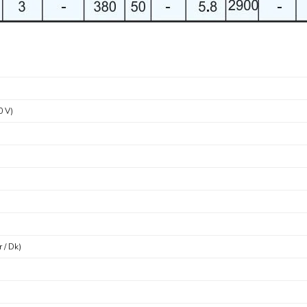
0 V)
 / Dk)