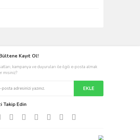
ımıza iletebilirsiniz.
Bültene Kayıt Ol!
satları, kampanya ve duyuruları ile ilgili e-posta almak
er misiniz?
EKLE
zi Takip Edin