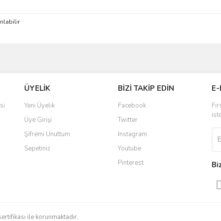
ılabilir
ve diğer konularda yetersiz gördüğünüz noktaları öneri formunu kullanarak taraf
Bu ürüne ilk yorumu siz yapın!
ÜYELİK
BİZİ TAKİP EDİN
E-
r.
Yorum Yaz
si
Yeni Üyelik
Facebook
Fır
ist
Üye Girişi
Twitter
Şifremi Unuttum
Instagram
Sepetiniz
Youtube
Pinterest
Bi
Gönder
sertifikası ile korunmaktadır.