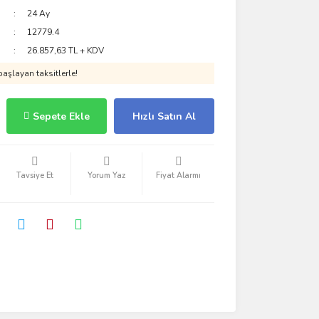
24 Ay
12779.4
26.857,63 TL + KDV
aşlayan taksitlerle!
Sepete Ekle
Hızlı Satın Al
Tavsiye Et
Yorum Yaz
Fiyat Alarmı