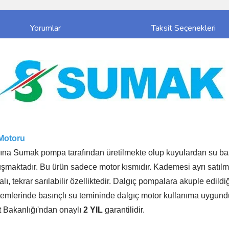
Yorumlar
Taksit Seçenekleri
Motoru
rına Sumak pompa tarafından üretilmekte olup kuyulardan su bas
uşmaktadır. Bu ürün sadece motor kısmıdır. Kademesi ayrı satılm
lı, tekrar sarılabilir özelliktedir. Dalgıç pompalara akuple edil
stemlerinde basınçlı su temininde dalgıç motor kullanıma uygund
t Bakanlığı'ndan onaylı
2 YIL
garantilidir.