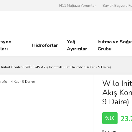
N11 Mağaza Yorumları
Bayilik Başvuru 
asyon
Yağ
Isıtma ve Soğ
Hidroforlar
arı
Ayırıcılar
Grubu
Initial Control SPG 3-45 Akış Kontrollü Jet Hidrofor (4 Kat - 9 Daire)
Wilo Ini
Akış Kont
9 Daire)
23.
%10
Kategori