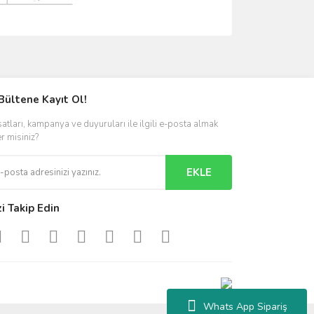
ımıza iletebilirsiniz.
Bültene Kayıt Ol!
satları, kampanya ve duyuruları ile ilgili e-posta almak
er misiniz?
EKLE
zi Takip Edin
Whats App Sipariş