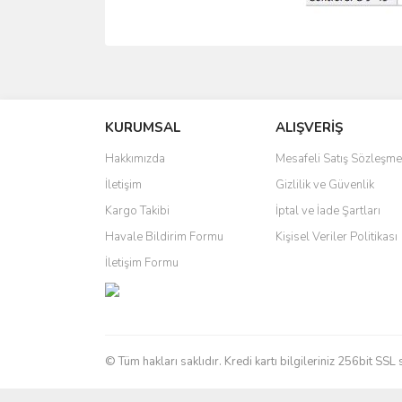
Bu ürünün fiyat bilgisi, resim, ürün açıklamalarında 
Görüş ve önerileriniz için teşekkür ederiz.
KURUMSAL
ALIŞVERİŞ
Ürün resmi kalitesiz, bozuk veya görüntülenemiyo
Ürün açıklamasında eksik bilgiler bulunuyor.
Hakkımızda
Mesafeli Satış Sözleşme
Ürün bilgilerinde hatalar bulunuyor.
İletişim
Gizlilik ve Güvenlik
Ürün fiyatı diğer sitelerden daha pahalı.
Kargo Takibi
İptal ve İade Şartları
Bu ürüne benzer farklı alternatifler olmalı.
Havale Bildirim Formu
Kişisel Veriler Politikası
İletişim Formu
© Tüm hakları saklıdır. Kredi kartı bilgileriniz 256bit SSL 