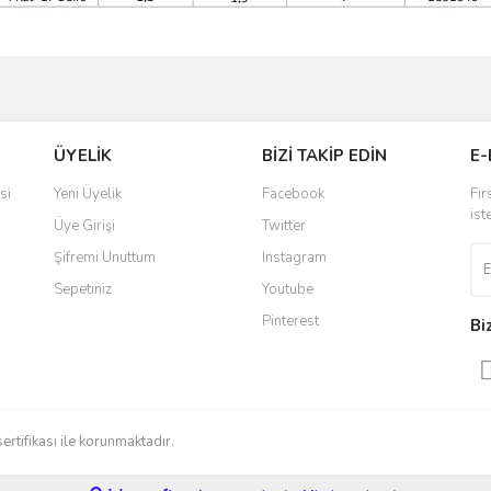
ve diğer konularda yetersiz gördüğünüz noktaları öneri formunu kullanarak taraf
Bu ürüne ilk yorumu siz yapın!
ÜYELİK
BİZİ TAKİP EDİN
E-
r.
Yorum Yaz
si
Yeni Üyelik
Facebook
Fır
ist
Üye Girişi
Twitter
Şifremi Unuttum
Instagram
Sepetiniz
Youtube
Pinterest
Bi
Gönder
sertifikası ile korunmaktadır.