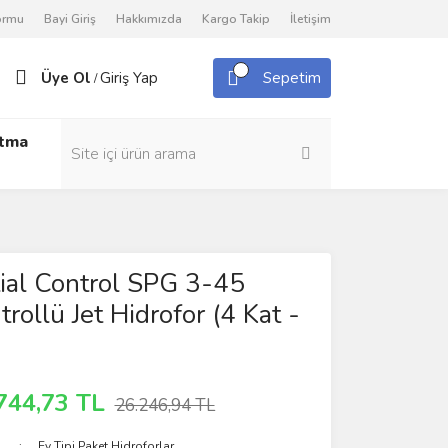
Formu
Bayi Giriş
Hakkımızda
Kargo Takip
İletişim
Üye Ol
Giriş Yap
Sepetim
/
utma
tial Control SPG 3-45
rollü Jet Hidrofor (4 Kat -
744,73 TL
26.246,94 TL
Ev Tipi Paket Hidroforlar