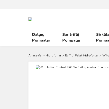
Dalgıç
Santrifüj
Sirkül
Pompalar
Pompalar
Pompal
Anasayfa
Hidroforlar
Ev Tipi Paket Hidroforlar
Wilo 