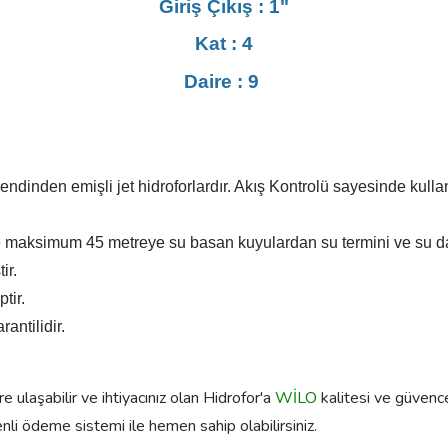
Giriş Çıkış : 1"
Kat : 4
Daire : 9
 kendinden emişli jet hidroforlardır. Akış Kontrolü sayesinde kull
ve maksimum 45 metreye su basan kuyulardan su termini ve su dağ
tir.
tir.
rantilidir.
 ulaşabilir ve ihtiyacınız olan Hidrofor'a
WİLO
kalitesi ve güvences
enli ödeme sistemi ile hemen sahip olabilirsiniz.