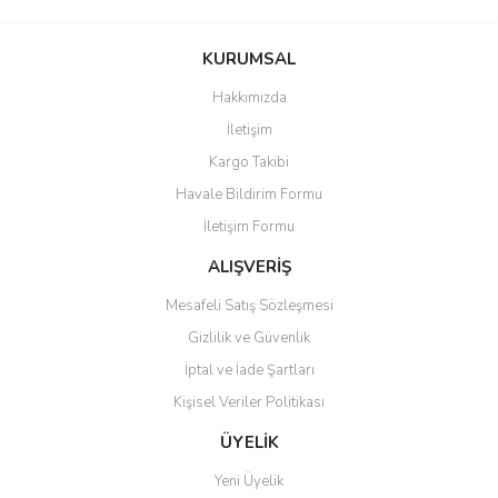
Bu ürünün fiyat bilgisi, resim, ürün açıklamalarında ve diğer
konularda yetersiz gördüğünüz noktaları öneri formunu kullanarak
Bu ürüne ilk yorumu siz yapın!
KURUMSAL
tarafımıza iletebilirsiniz.
Görüş ve önerileriniz için teşekkür ederiz.
Hakkımızda
Yorum Yaz
İletişim
Ürün resmi kalitesiz, bozuk veya görüntülenemiyor.
Kargo Takibi
Ürün açıklamasında eksik bilgiler bulunuyor.
Havale Bildirim Formu
Ürün bilgilerinde hatalar bulunuyor.
İletişim Formu
Ürün fiyatı diğer sitelerden daha pahalı.
Bu ürüne benzer farklı alternatifler olmalı.
ALIŞVERİŞ
Mesafeli Satış Sözleşmesi
Gizlilik ve Güvenlik
İptal ve İade Şartları
Kişisel Veriler Politikası
Gönder
ÜYELİK
Yeni Üyelik