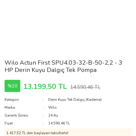
Wilo Actun First SPU4.03-32-B-50-2,2 - 3
HP Derin Kuyu Dalgıç Tek Pompa
13.199,50 TL
%10
14.590,46 TL
Kategori
Derin Kuyu Tek Dalgıç (Kademe)
Marka
Wilo
Garanti Süresi
24 Ay
Fiyat
14.590,46 TL
1.417,52 TL den başlayan taksitlerle!