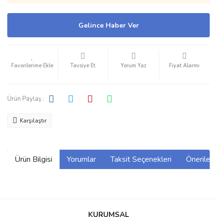
Gelince Haber Ver
Tavsiye Et
Yorum Yaz
Fiyat Alarmı
Ürün Paylaş :
Karşılaştır
Ürün Bilgisi
Yorumlar
Taksit Seçenekleri
Önerilerin
Bu ürünün fiyat bilgisi, resim, ürün açıklamalarında ve diğer
konularda yetersiz gördüğünüz noktaları öneri formunu kullanarak
Bu ürüne ilk yorumu siz yapın!
KURUMSAL
tarafımıza iletebilirsiniz.