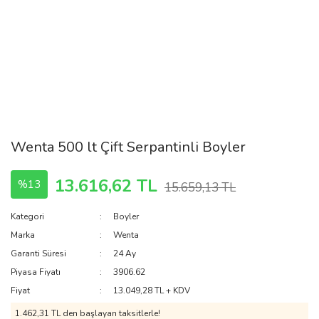
Wenta 500 lt Çift Serpantinli Boyler
13.616,62 TL
%13
15.659,13 TL
Kategori
Boyler
Marka
Wenta
Garanti Süresi
24 Ay
Piyasa Fiyatı
3906.62
Fiyat
13.049,28 TL + KDV
1.462,31 TL den başlayan taksitlerle!