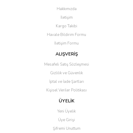
Görüş ve önerileriniz için teşekkür ederiz.
Hakkımızda
Yorum Yaz
İletişim
Ürün resmi kalitesiz, bozuk veya görüntülenemiyor.
Kargo Takibi
Ürün açıklamasında eksik bilgiler bulunuyor.
Havale Bildirim Formu
Ürün bilgilerinde hatalar bulunuyor.
İletişim Formu
Ürün fiyatı diğer sitelerden daha pahalı.
Bu ürüne benzer farklı alternatifler olmalı.
ALIŞVERİŞ
Mesafeli Satış Sözleşmesi
Gizlilik ve Güvenlik
İptal ve İade Şartları
Kişisel Veriler Politikası
Gönder
ÜYELİK
Yeni Üyelik
Üye Girişi
Şifremi Unuttum