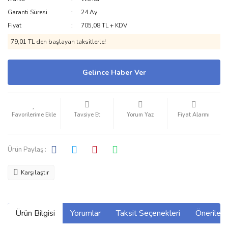
Garanti Süresi
24 Ay
Fiyat
705,08 TL + KDV
79,01 TL den başlayan taksitlerle!
Gelince Haber Ver
Tavsiye Et
Yorum Yaz
Fiyat Alarmı
Ürün Paylaş :
Karşılaştır
Ürün Bilgisi
Yorumlar
Taksit Seçenekleri
Önerilerin