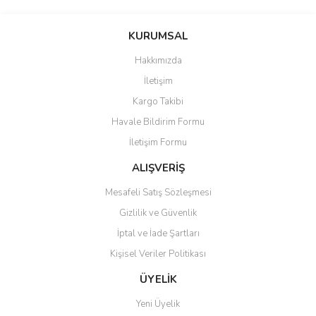
Bu ürünün fiyat bilgisi, resim, ürün açıklamalarında ve diğer
konularda yetersiz gördüğünüz noktaları öneri formunu kullanarak
Bu ürüne ilk yorumu siz yapın!
KURUMSAL
tarafımıza iletebilirsiniz.
Görüş ve önerileriniz için teşekkür ederiz.
Hakkımızda
Yorum Yaz
İletişim
Ürün resmi kalitesiz, bozuk veya görüntülenemiyor.
Kargo Takibi
Ürün açıklamasında eksik bilgiler bulunuyor.
Havale Bildirim Formu
Ürün bilgilerinde hatalar bulunuyor.
İletişim Formu
Ürün fiyatı diğer sitelerden daha pahalı.
Bu ürüne benzer farklı alternatifler olmalı.
ALIŞVERİŞ
Mesafeli Satış Sözleşmesi
Gizlilik ve Güvenlik
İptal ve İade Şartları
Kişisel Veriler Politikası
Gönder
ÜYELİK
Yeni Üyelik