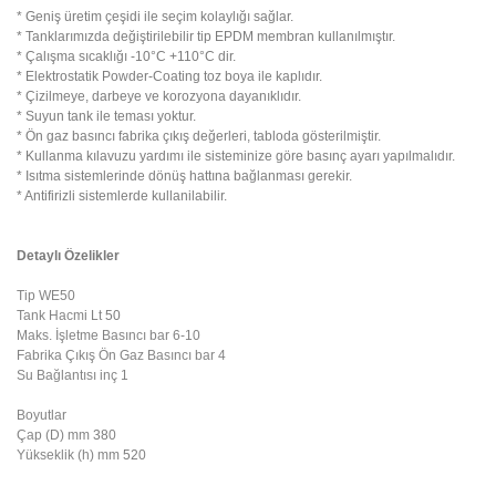
* Geniş üretim çeşidi ile seçim kolaylığı sağlar.
* Tanklarımızda değiştirilebilir tip EPDM membran kullanılmıştır.
* Çalışma sıcaklığı -10°C +110°C dir.
* Elektrostatik Powder-Coating toz boya ile kaplıdır.
* Çizilmeye, darbeye ve korozyona dayanıklıdır.
* Suyun tank ile teması yoktur.
* Ön gaz basıncı fabrika çıkış değerleri, tabloda gösterilmiştir.
* Kullanma kılavuzu yardımı ile sisteminize göre basınç ayarı yapılmalıdır.
* Isıtma sistemlerinde dönüş hattına bağlanması gerekir.
* Antifirizli sistemlerde kullanilabilir.
Detaylı Özelikler
Tip
WE50
Tank Hacmi
Lt
 50
Maks. İşletme Basıncı
bar
6-10
Fabrika Çıkış Ön Gaz Basıncı
bar
4
Su Bağlantısı
inç
1
Boyutlar
Çap (D)
mm
 38
0
Yükseklik (h)
mm
 52
0