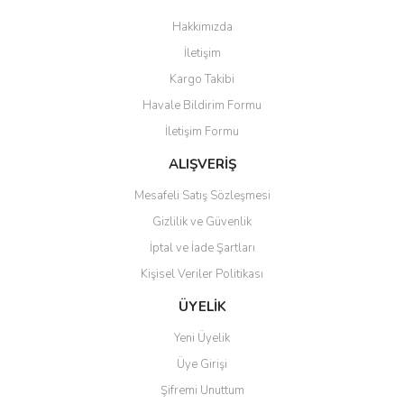
Görüş ve önerileriniz için teşekkür ederiz.
Hakkımızda
Yorum Yaz
İletişim
Ürün resmi kalitesiz, bozuk veya görüntülenemiyor.
Kargo Takibi
Ürün açıklamasında eksik bilgiler bulunuyor.
Havale Bildirim Formu
Ürün bilgilerinde hatalar bulunuyor.
İletişim Formu
Ürün fiyatı diğer sitelerden daha pahalı.
Bu ürüne benzer farklı alternatifler olmalı.
ALIŞVERİŞ
Mesafeli Satış Sözleşmesi
Gizlilik ve Güvenlik
İptal ve İade Şartları
Kişisel Veriler Politikası
Gönder
ÜYELİK
Yeni Üyelik
Üye Girişi
Şifremi Unuttum