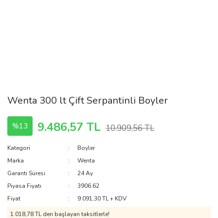
Wenta 300 lt Çift Serpantinli Boyler
9.486,57 TL
%13
10.909,56 TL
Kategori
Boyler
Marka
Wenta
Garanti Süresi
24 Ay
Piyasa Fiyatı
3906.62
Fiyat
9.091,30 TL + KDV
1.018,78 TL den başlayan taksitlerle!