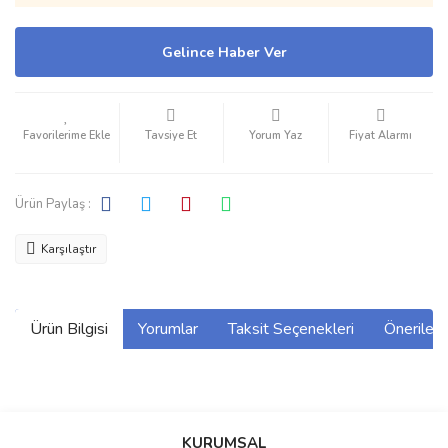
Gelince Haber Ver
Tavsiye Et
Yorum Yaz
Fiyat Alarmı
Ürün Paylaş :
Karşılaştır
Ürün Bilgisi
Yorumlar
Taksit Seçenekleri
Önerilerin
Bu ürünün fiyat bilgisi, resim, ürün açıklamalarında ve diğer
konularda yetersiz gördüğünüz noktaları öneri formunu kullanarak
Bu ürüne ilk yorumu siz yapın!
KURUMSAL
tarafımıza iletebilirsiniz.