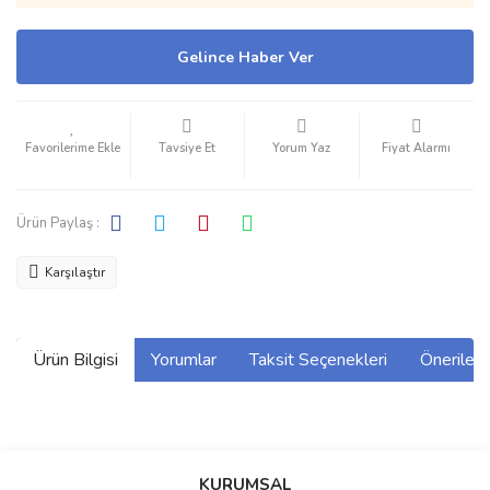
Gelince Haber Ver
Tavsiye Et
Yorum Yaz
Fiyat Alarmı
Ürün Paylaş :
Karşılaştır
Ürün Bilgisi
Yorumlar
Taksit Seçenekleri
Önerilerin
Bu ürünün fiyat bilgisi, resim, ürün açıklamalarında ve diğer
konularda yetersiz gördüğünüz noktaları öneri formunu kullanarak
Bu ürüne ilk yorumu siz yapın!
KURUMSAL
tarafımıza iletebilirsiniz.