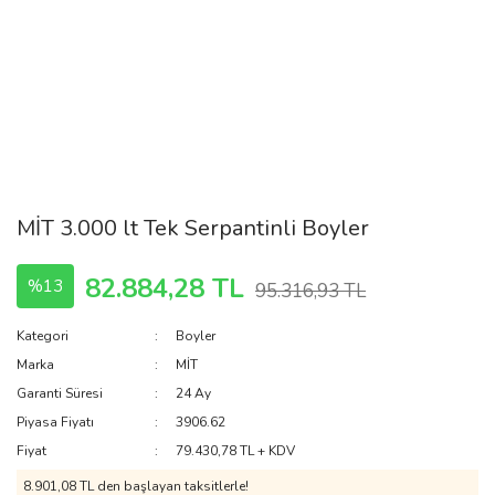
MİT 3.000 lt Tek Serpantinli Boyler
82.884,28 TL
%13
95.316,93 TL
Kategori
Boyler
Marka
MİT
Garanti Süresi
24 Ay
Piyasa Fiyatı
3906.62
Fiyat
79.430,78 TL + KDV
8.901,08 TL den başlayan taksitlerle!