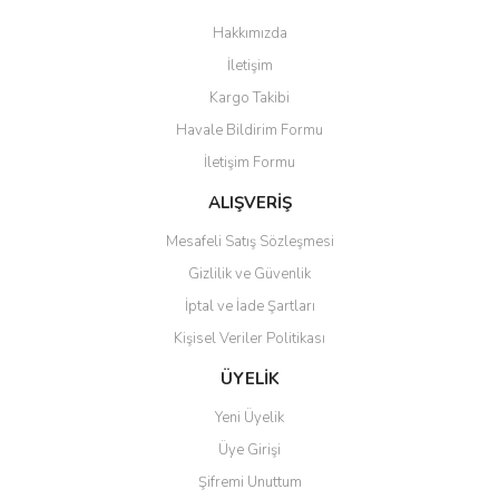
Görüş ve önerileriniz için teşekkür ederiz.
Hakkımızda
Yorum Yaz
İletişim
Ürün resmi kalitesiz, bozuk veya görüntülenemiyor.
Kargo Takibi
Ürün açıklamasında eksik bilgiler bulunuyor.
Havale Bildirim Formu
Ürün bilgilerinde hatalar bulunuyor.
İletişim Formu
Ürün fiyatı diğer sitelerden daha pahalı.
Bu ürüne benzer farklı alternatifler olmalı.
ALIŞVERİŞ
Mesafeli Satış Sözleşmesi
Gizlilik ve Güvenlik
İptal ve İade Şartları
Kişisel Veriler Politikası
Gönder
ÜYELİK
Yeni Üyelik
Üye Girişi
Şifremi Unuttum