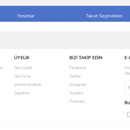
Yorumlar
Taksit Seçenekleri
ve diğer konularda yetersiz gördüğünüz noktaları öneri formunu kullanarak taraf
Bu ürüne ilk yorumu siz yapın!
ÜYELİK
BİZİ TAKİP EDİN
E-
r.
Yorum Yaz
si
Yeni Üyelik
Facebook
Fır
ist
Üye Girişi
Twitter
Şifremi Unuttum
Instagram
Sepetiniz
Youtube
Pinterest
Bi
Gönder