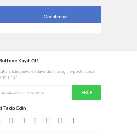
Önerileriniz
ımıza iletebilirsiniz.
Bültene Kayıt Ol!
satları, kampanya ve duyuruları ile ilgili e-posta almak
er misiniz?
EKLE
zi Takip Edin