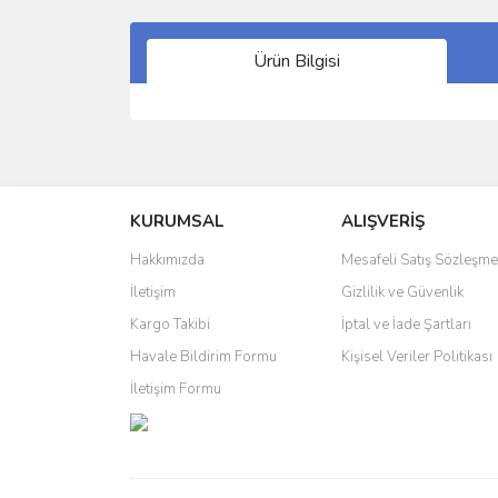
Ürün Bilgisi
Bu ürünün fiyat bilgisi, resim, ürün açıklamalarında 
Görüş ve önerileriniz için teşekkür ederiz.
KURUMSAL
ALIŞVERİŞ
Ürün resmi kalitesiz, bozuk veya görüntülenemiyo
Ürün açıklamasında eksik bilgiler bulunuyor.
Hakkımızda
Mesafeli Satış Sözleşme
Ürün bilgilerinde hatalar bulunuyor.
İletişim
Gizlilik ve Güvenlik
Ürün fiyatı diğer sitelerden daha pahalı.
Kargo Takibi
İptal ve İade Şartları
Bu ürüne benzer farklı alternatifler olmalı.
Havale Bildirim Formu
Kişisel Veriler Politikası
İletişim Formu