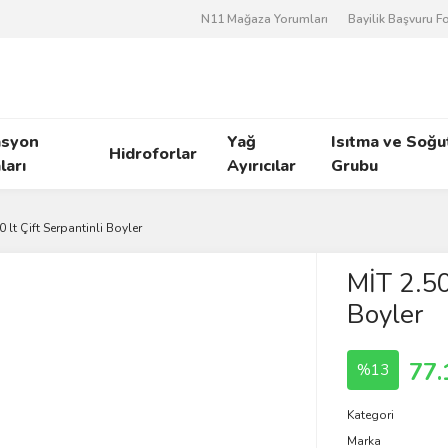
N11 Mağaza Yorumları
Bayilik Başvuru 
asyon
Yağ
Isıtma ve Soğ
Hidroforlar
arı
Ayırıcılar
Grubu
 lt Çift Serpantinli Boyler
MİT 2.500
Boyler
77.
%13
Kategori
Marka