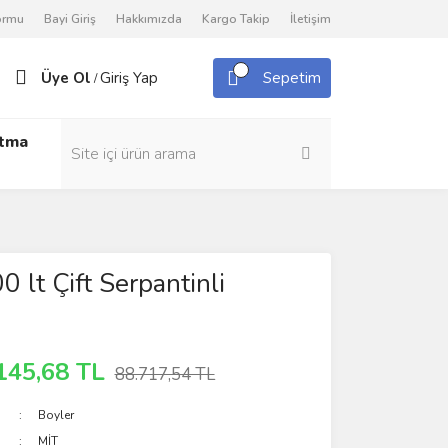
Formu
Bayi Giriş
Hakkımızda
Kargo Takip
İletişim
Üye Ol
Giriş Yap
Sepetim
/
utma
 lt Çift Serpantinli
145,68 TL
88.717,54 TL
Boyler
MİT