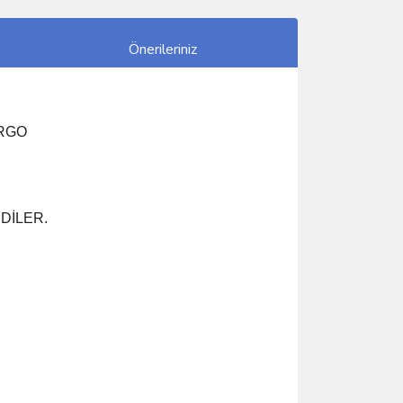
Önerileriniz
ARGO
 OLSUN
İLER.