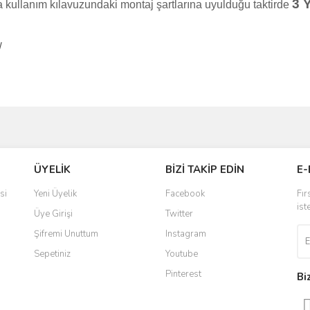
3 
 kullanım kılavuzundaki montaj şartlarına uyulduğu taktirde
W
ve diğer konularda yetersiz gördüğünüz noktaları öneri formunu kullanarak taraf
Bu ürüne ilk yorumu siz yapın!
ÜYELİK
BİZİ TAKİP EDİN
E-
r.
Yorum Yaz
si
Yeni Üyelik
Facebook
Fır
ist
Üye Girişi
Twitter
Şifremi Unuttum
Instagram
Sepetiniz
Youtube
Pinterest
Bi