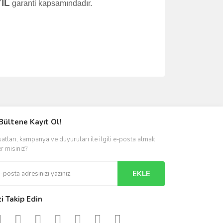
YIL
garanti kapsamındadır.
ımıza iletebilirsiniz.
Bültene Kayıt Ol!
satları, kampanya ve duyuruları ile ilgili e-posta almak
er misiniz?
EKLE
zi Takip Edin