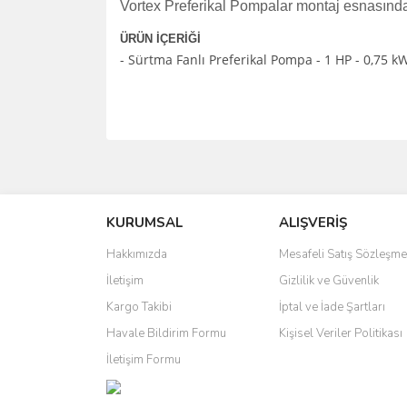
Vortex Preferikal Pompalar montaj esnasında
ÜRÜN İÇERİĞİ
- Sürtma Fanlı Preferikal Pompa - 1 HP - 0,75 k
Bu ürünün fiyat bilgisi, resim, ürün açıklamalarında 
Görüş ve önerileriniz için teşekkür ederiz.
KURUMSAL
ALIŞVERİŞ
Ürün resmi kalitesiz, bozuk veya görüntülenemiyo
Ürün açıklamasında eksik bilgiler bulunuyor.
Hakkımızda
Mesafeli Satış Sözleşme
Ürün bilgilerinde hatalar bulunuyor.
İletişim
Gizlilik ve Güvenlik
Ürün fiyatı diğer sitelerden daha pahalı.
Kargo Takibi
İptal ve İade Şartları
Bu ürüne benzer farklı alternatifler olmalı.
Havale Bildirim Formu
Kişisel Veriler Politikası
İletişim Formu