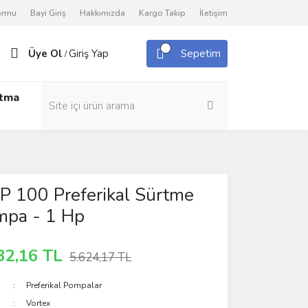
Formu
Bayi Giriş
Hakkımızda
Kargo Takip
İletişim
Üye Ol
Giriş Yap
Sepetim
/
utma
P 100 Preferikal Sürtme
mpa - 1 Hp
32,16 TL
5.624,17 TL
Preferikal Pompalar
Vortex