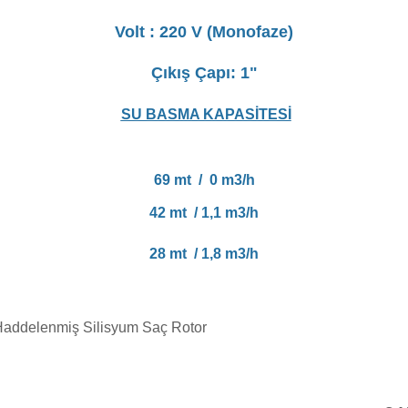
Volt : 220 V (Monofaze)
Çıkış Çapı: 1"
SU BASMA KAPASİTESİ
69 mt / 0 m3/h
42 mt / 1,1 m3/h
28 mt / 1,8 m3/h
Haddelenmiş Silisyum Saç Rotor