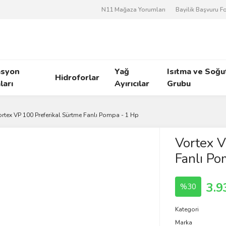
N11 Mağaza Yorumları
Bayilik Başvuru 
asyon
Yağ
Isıtma ve Soğ
Hidroforlar
arı
Ayırıcılar
Grubu
ortex VP 100 Preferikal Sürtme Fanlı Pompa - 1 Hp
Vortex V
Fanlı Po
3.9
%30
Kategori
Marka