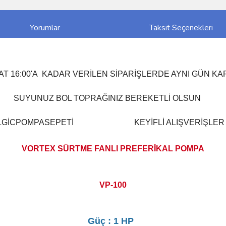
Yorumlar
Taksit Seçenekleri
AT 16:00'A KADAR VERİLEN SİPARİŞLERDE AYNI GÜN K
UZ BOL TOPRAĞINIZ BEREKETLİ
İCPOMPASEPETİ KEYİFLİ ALIŞVERİŞLER D
VORTEX SÜRTME FANLI PREFERİKAL POMPA
VP-100
Güç : 1 HP