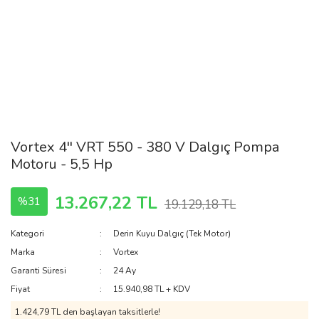
Vortex 4'' VRT 550 - 380 V Dalgıç Pompa
Motoru - 5,5 Hp
13.267,22 TL
%31
19.129,18 TL
Kategori
Derin Kuyu Dalgıç (Tek Motor)
Marka
Vortex
Garanti Süresi
24 Ay
Fiyat
15.940,98 TL + KDV
1.424,79 TL den başlayan taksitlerle!