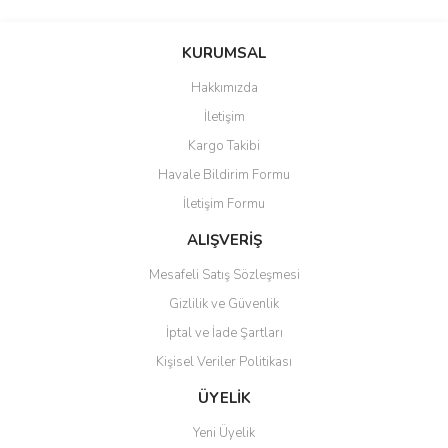
Bu ürünün fiyat bilgisi, resim, ürün açıklamalarında ve diğer
konularda yetersiz gördüğünüz noktaları öneri formunu kullanarak
Bu ürüne ilk yorumu siz yapın!
KURUMSAL
tarafımıza iletebilirsiniz.
Görüş ve önerileriniz için teşekkür ederiz.
Hakkımızda
Yorum Yaz
İletişim
Ürün resmi kalitesiz, bozuk veya görüntülenemiyor.
Kargo Takibi
Ürün açıklamasında eksik bilgiler bulunuyor.
Havale Bildirim Formu
Ürün bilgilerinde hatalar bulunuyor.
İletişim Formu
Ürün fiyatı diğer sitelerden daha pahalı.
Bu ürüne benzer farklı alternatifler olmalı.
ALIŞVERİŞ
Mesafeli Satış Sözleşmesi
Gizlilik ve Güvenlik
İptal ve İade Şartları
Kişisel Veriler Politikası
Gönder
ÜYELİK
Yeni Üyelik