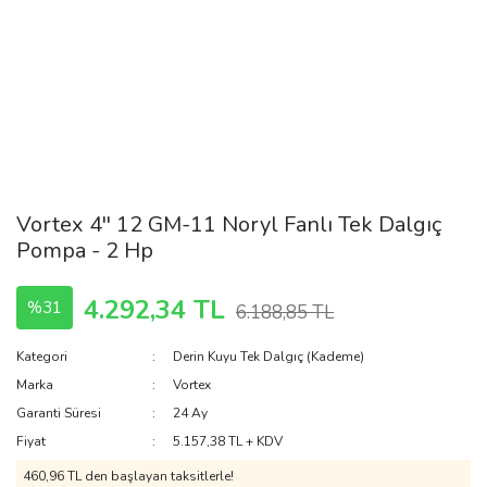
Vortex 4'' 12 GM-11 Noryl Fanlı Tek Dalgıç
Pompa - 2 Hp
4.292,34 TL
%31
6.188,85 TL
Kategori
Derin Kuyu Tek Dalgıç (Kademe)
Marka
Vortex
Garanti Süresi
24 Ay
Fiyat
5.157,38 TL + KDV
460,96 TL den başlayan taksitlerle!