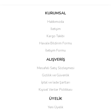
Bu ürünün fiyat bilgisi, resim, ürün açıklamalarında ve diğer
konularda yetersiz gördüğünüz noktaları öneri formunu kullanarak
Bu ürüne ilk yorumu siz yapın!
KURUMSAL
tarafımıza iletebilirsiniz.
Görüş ve önerileriniz için teşekkür ederiz.
Hakkımızda
Yorum Yaz
İletişim
Ürün resmi kalitesiz, bozuk veya görüntülenemiyor.
Kargo Takibi
Ürün açıklamasında eksik bilgiler bulunuyor.
Havale Bildirim Formu
Ürün bilgilerinde hatalar bulunuyor.
İletişim Formu
Ürün fiyatı diğer sitelerden daha pahalı.
Bu ürüne benzer farklı alternatifler olmalı.
ALIŞVERİŞ
Mesafeli Satış Sözleşmesi
Gizlilik ve Güvenlik
İptal ve İade Şartları
Kişisel Veriler Politikası
Gönder
ÜYELİK
Yeni Üyelik