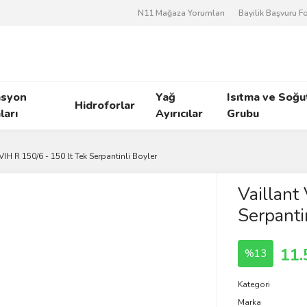
N11 Mağaza Yorumları
Bayilik Başvuru 
asyon
Yağ
Isıtma ve Soğ
Hidroforlar
arı
Ayırıcılar
Grubu
VIH R 150/6 - 150 lt Tek Serpantinli Boyler
Vaillant
Serpanti
11.
%13
Kategori
Marka