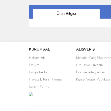
Ürün Bilgisi
Bu ürünün fiyat bilgisi, resim, ürün açıklamalarında 
Görüş ve önerileriniz için teşekkür ederiz.
KURUMSAL
ALIŞVERİŞ
Ürün resmi kalitesiz, bozuk veya görüntülenemiyo
Ürün açıklamasında eksik bilgiler bulunuyor.
Hakkımızda
Mesafeli Satış Sözleşme
Ürün bilgilerinde hatalar bulunuyor.
İletişim
Gizlilik ve Güvenlik
Ürün fiyatı diğer sitelerden daha pahalı.
Kargo Takibi
İptal ve İade Şartları
Bu ürüne benzer farklı alternatifler olmalı.
Havale Bildirim Formu
Kişisel Veriler Politikası
İletişim Formu