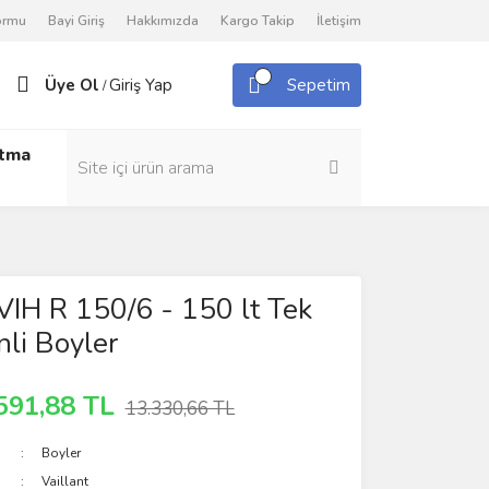
Formu
Bayi Giriş
Hakkımızda
Kargo Takip
İletişim
Üye Ol
Giriş Yap
Sepetim
/
utma
 VIH R 150/6 - 150 lt Tek
nli Boyler
591,88 TL
13.330,66 TL
Boyler
Vaillant