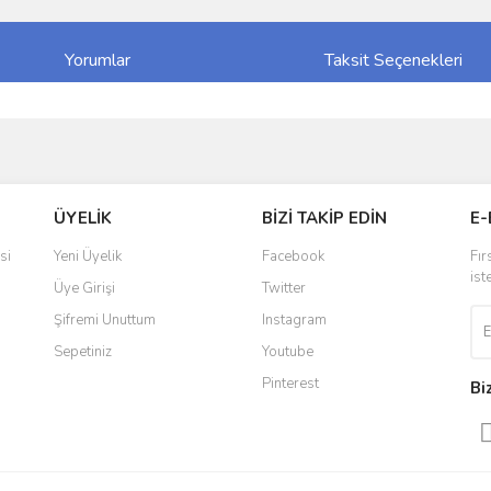
Yorumlar
Taksit Seçenekleri
ve diğer konularda yetersiz gördüğünüz noktaları öneri formunu kullanarak taraf
Bu ürüne ilk yorumu siz yapın!
ÜYELİK
BİZİ TAKİP EDİN
E-
r.
Yorum Yaz
si
Yeni Üyelik
Facebook
Fır
ist
Üye Girişi
Twitter
Şifremi Unuttum
Instagram
Sepetiniz
Youtube
Pinterest
Bi
Gönder