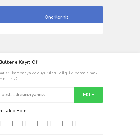
Önerileriniz
ımıza iletebilirsiniz.
Bültene Kayıt Ol!
satları, kampanya ve duyuruları ile ilgili e-posta almak
er misiniz?
EKLE
zi Takip Edin