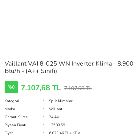
Vaillant VAI 8-025 WN Inverter Klima - 8.900
Btu/h - (A++ Sınıfı)
7.107,68 TL
%0
7.107,68 TL
Kategori
Split Klimalar
Marka
Vaillant
Garanti Süresi
24 Ay
Piyasa Fiyatı
12580.59
Fiyat
6.023,46 TL + KDV