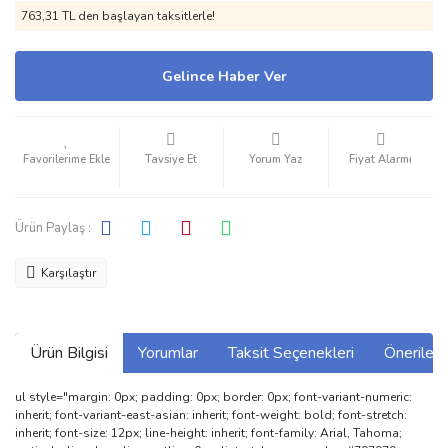
763,31 TL den başlayan taksitlerle!
Gelince Haber Ver
Tavsiye Et
Yorum Yaz
Fiyat Alarmı
Ürün Paylaş :
Karşılaştır
Ürün Bilgisi
Yorumlar
Taksit Seçenekleri
Önerilerin
ul style="margin: 0px; padding: 0px; border: 0px; font-variant-numeric:
inherit; font-variant-east-asian: inherit; font-weight: bold; font-stretch:
inherit; font-size: 12px; line-height: inherit; font-family: Arial, Tahoma;