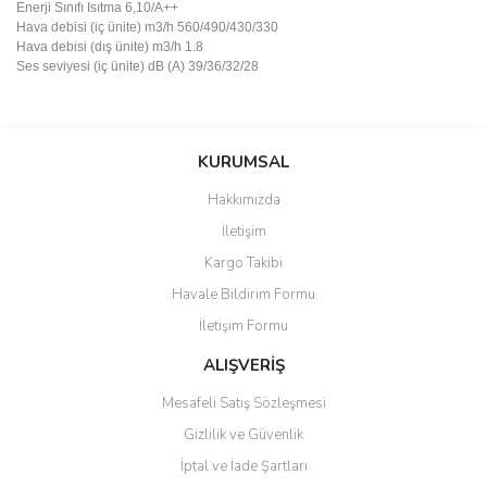
Enerji Sınıfı Isıtma
6,10/A++
Hava debisi (iç ünite) m3/h
560/490/430/330
Hava debisi (dış ünite) m3/h
1.8
Ses seviyesi (iç ünite) dB (A)
39/36/32/28
Bu ürünün fiyat bilgisi, resim, ürün açıklamalarında ve diğer
konularda yetersiz gördüğünüz noktaları öneri formunu kullanarak
Bu ürüne ilk yorumu siz yapın!
KURUMSAL
tarafımıza iletebilirsiniz.
Görüş ve önerileriniz için teşekkür ederiz.
Hakkımızda
Yorum Yaz
İletişim
Ürün resmi kalitesiz, bozuk veya görüntülenemiyor.
Kargo Takibi
Ürün açıklamasında eksik bilgiler bulunuyor.
Havale Bildirim Formu
Ürün bilgilerinde hatalar bulunuyor.
İletişim Formu
Ürün fiyatı diğer sitelerden daha pahalı.
Bu ürüne benzer farklı alternatifler olmalı.
ALIŞVERİŞ
Mesafeli Satış Sözleşmesi
Gizlilik ve Güvenlik
İptal ve İade Şartları