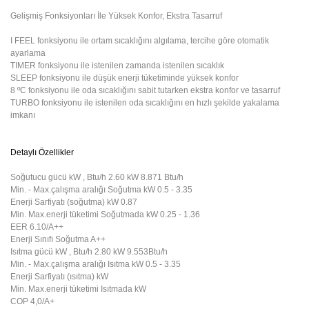
Gelişmiş Fonksiyonları İle Yüksek Konfor, Ekstra Tasarruf
I FEEL fonksiyonu ile ortam sıcaklığını algılama, tercihe göre otomatik
ayarlama
TIMER fonksiyonu ile istenilen zamanda istenilen sıcaklık
SLEEP fonksiyonu ile düşük enerji tüketiminde yüksek konfor
8 ºC fonksiyonu ile oda sıcaklığını sabit tutarken ekstra konfor ve tasarruf
TURBO fonksiyonu ile istenilen oda sıcaklığını en hızlı şekilde yakalama
imkanı
Detaylı Özellikler
Soğutucu gücü kW , Btu/h
2.60 kW 8.871 Btu/h
Min. - Max.çalışma aralığı Soğutma kW
0.5 - 3.35
Enerji Sarfiyatı (soğutma) kW
0.87
Min. Max.enerji tüketimi Soğutmada kW
0.25 - 1.36
EER
6.10/A++
Enerji Sınıfı Soğutma
A++
Isıtma gücü kW , Btu/h
2.80 kW 9.553Btu/h
Min. - Max.çalışma aralığı Isıtma kW
0.5 - 3.35
Enerji Sarfiyatı (ısıtma) kW
Min. Max.enerji tüketimi Isıtmada kW
COP
4,0/A+