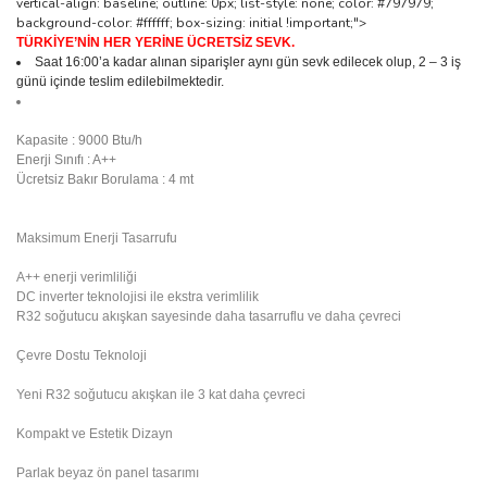
vertical-align: baseline; outline: 0px; list-style: none; color: #797979;
background-color: #ffffff; box-sizing: initial !important;">
TÜRKİYE’NİN HER YERİNE ÜCRETSİZ SEVK.
Saat 16:00’a kadar alınan siparişler aynı gün sevk edilecek olup, 2 – 3 iş
günü içinde teslim edilebilmektedir.
Kapasite : 9000 Btu/h
Enerji Sınıfı : A++
Ücretsiz Bakır Borulama : 4 mt
Maksimum Enerji Tasarrufu
A++ enerji verimliliği
DC inverter teknolojisi ile ekstra verimlilik
R32 soğutucu akışkan sayesinde daha tasarruflu ve daha çevreci
Çevre Dostu Teknoloji
Yeni R32 soğutucu akışkan ile 3 kat daha çevreci
Kompakt ve Estetik Dizayn
Parlak beyaz ön panel tasarımı