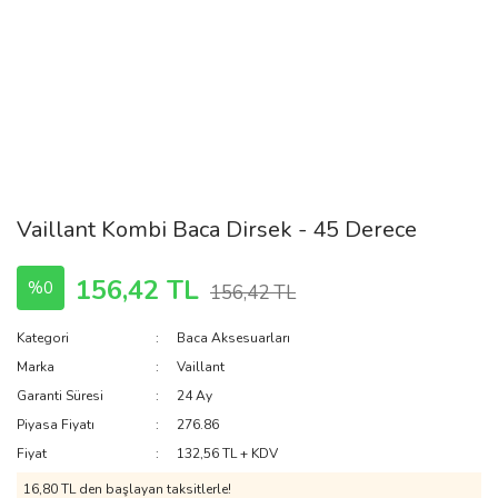
Vaillant Kombi Baca Dirsek - 45 Derece
156,42 TL
%0
156,42 TL
Kategori
Baca Aksesuarları
Marka
Vaillant
Garanti Süresi
24 Ay
Piyasa Fiyatı
276.86
Fiyat
132,56 TL + KDV
16,80 TL den başlayan taksitlerle!