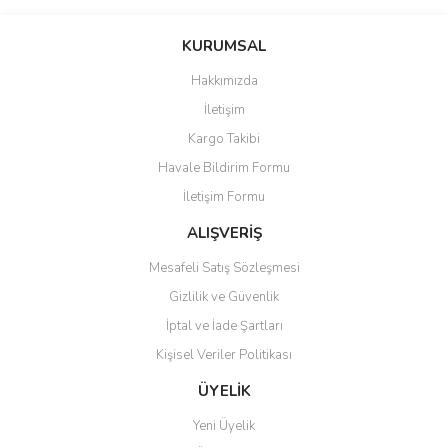
Bu ürünün fiyat bilgisi, resim, ürün açıklamalarında ve diğer
konularda yetersiz gördüğünüz noktaları öneri formunu kullanarak
Bu ürüne ilk yorumu siz yapın!
KURUMSAL
tarafımıza iletebilirsiniz.
Görüş ve önerileriniz için teşekkür ederiz.
Hakkımızda
Yorum Yaz
İletişim
Ürün resmi kalitesiz, bozuk veya görüntülenemiyor.
Kargo Takibi
Ürün açıklamasında eksik bilgiler bulunuyor.
Havale Bildirim Formu
Ürün bilgilerinde hatalar bulunuyor.
İletişim Formu
Ürün fiyatı diğer sitelerden daha pahalı.
Bu ürüne benzer farklı alternatifler olmalı.
ALIŞVERİŞ
Mesafeli Satış Sözleşmesi
Gizlilik ve Güvenlik
İptal ve İade Şartları
Kişisel Veriler Politikası
Gönder
ÜYELİK
Yeni Üyelik