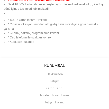
TÜRKİYE’NİN HER YERİNE ÜCRETSİZ SEVK.
Saat 16:00’a kadar alınan siparişler aynı gün sevk edilecek olup, 2 – 3 iş
günü içinde teslim edilebilmektedir.
* %37 e varan tasarruf imkanı
* Cihazın lokasyonunundan aldığı dış hava sıcaklığına göre otomatik
çalışma
* Günlük, haftalık, programlama imkanı
* Cep telefonu ile uzaktan kontrol
* Kablosuz kullanım
Bu ürünün fiyat bilgisi, resim, ürün açıklamalarında ve diğer
konularda yetersiz gördüğünüz noktaları öneri formunu kullanarak
Bu ürüne ilk yorumu siz yapın!
KURUMSAL
tarafımıza iletebilirsiniz.
Görüş ve önerileriniz için teşekkür ederiz.
Hakkımızda
Yorum Yaz
İletişim
Ürün resmi kalitesiz, bozuk veya görüntülenemiyor.
Kargo Takibi
Ürün açıklamasında eksik bilgiler bulunuyor.
Havale Bildirim Formu
Ürün bilgilerinde hatalar bulunuyor.
İletişim Formu
Ürün fiyatı diğer sitelerden daha pahalı.