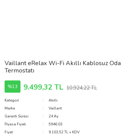
Vaillant eRelax Wi-Fi Akıllı Kablosuz Oda
Termostatı
9.499,32 TL
%13
10.924,22 TL
Kategori
Akıllı
Marka
Vaillant
Garanti Süresi
24 Ay
Piyasa Fiyatı
5946.03
Fiyat
9.103,52 TL + KDV