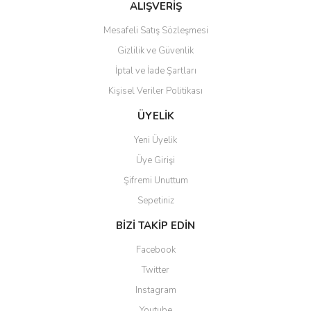
Bu ürüne benzer farklı alternatifler olmalı.
ALIŞVERİŞ
Mesafeli Satış Sözleşmesi
Gizlilik ve Güvenlik
İptal ve İade Şartları
Kişisel Veriler Politikası
Gönder
ÜYELİK
Yeni Üyelik
Üye Girişi
Şifremi Unuttum
Sepetiniz
BİZİ TAKİP EDİN
Facebook
Twitter
Instagram
Youtube