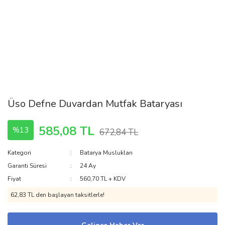
Üso Defne Duvardan Mutfak Bataryası
585,08 TL
%13
672,84 TL
Kategori
Batarya Muslukları
Garanti Süresi
24 Ay
Fiyat
560,70 TL + KDV
62,83 TL den başlayan taksitlerle!