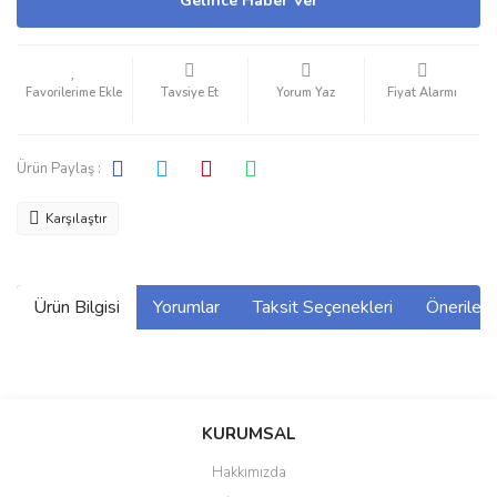
Gelince Haber Ver
Tavsiye Et
Yorum Yaz
Fiyat Alarmı
Ürün Paylaş :
Karşılaştır
Ürün Bilgisi
Yorumlar
Taksit Seçenekleri
Önerilerin
Bu ürünün fiyat bilgisi, resim, ürün açıklamalarında ve diğer
konularda yetersiz gördüğünüz noktaları öneri formunu kullanarak
Bu ürüne ilk yorumu siz yapın!
KURUMSAL
tarafımıza iletebilirsiniz.
Görüş ve önerileriniz için teşekkür ederiz.
Hakkımızda
Yorum Yaz