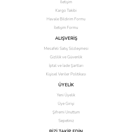
İletişim
Ürün resmi kalitesiz, bozuk veya görüntülenemiyor.
Kargo Takibi
Ürün açıklamasında eksik bilgiler bulunuyor.
Havale Bildirim Formu
Ürün bilgilerinde hatalar bulunuyor.
İletişim Formu
Ürün fiyatı diğer sitelerden daha pahalı.
Bu ürüne benzer farklı alternatifler olmalı.
ALIŞVERİŞ
Mesafeli Satış Sözleşmesi
Gizlilik ve Güvenlik
İptal ve İade Şartları
Kişisel Veriler Politikası
Gönder
ÜYELİK
Yeni Üyelik
Üye Girişi
Şifremi Unuttum
Sepetiniz
BİZİ TAKİP EDİN