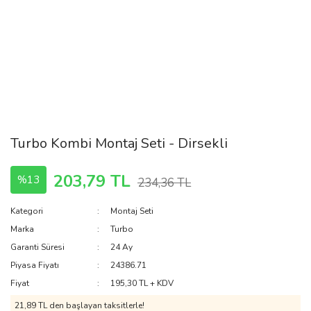
Turbo Kombi Montaj Seti - Dirsekli
203,79 TL
%13
234,36 TL
Kategori
Montaj Seti
Marka
Turbo
Garanti Süresi
24 Ay
Piyasa Fiyatı
24386.71
Fiyat
195,30 TL + KDV
21,89 TL den başlayan taksitlerle!