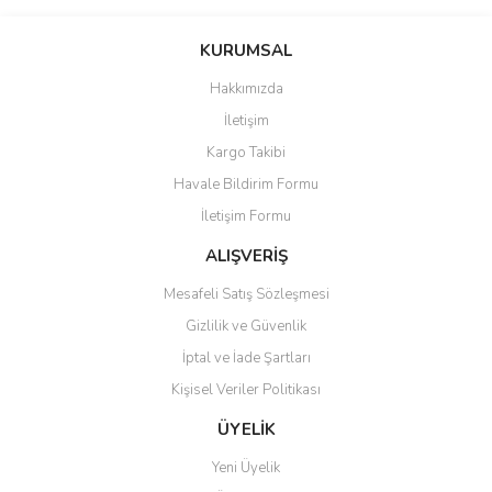
Bu ürünün fiyat bilgisi, resim, ürün açıklamalarında ve diğer
konularda yetersiz gördüğünüz noktaları öneri formunu kullanarak
Bu ürüne ilk yorumu siz yapın!
KURUMSAL
tarafımıza iletebilirsiniz.
Görüş ve önerileriniz için teşekkür ederiz.
Hakkımızda
Yorum Yaz
İletişim
Ürün resmi kalitesiz, bozuk veya görüntülenemiyor.
Kargo Takibi
Ürün açıklamasında eksik bilgiler bulunuyor.
Havale Bildirim Formu
Ürün bilgilerinde hatalar bulunuyor.
İletişim Formu
Ürün fiyatı diğer sitelerden daha pahalı.
Bu ürüne benzer farklı alternatifler olmalı.
ALIŞVERİŞ
Mesafeli Satış Sözleşmesi
Gizlilik ve Güvenlik
İptal ve İade Şartları
Kişisel Veriler Politikası
Gönder
ÜYELİK
Yeni Üyelik