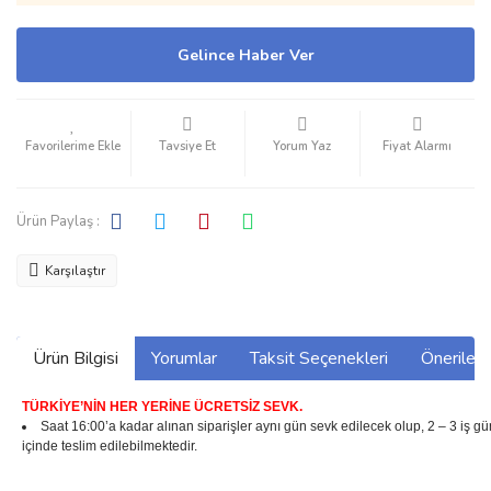
Gelince Haber Ver
Tavsiye Et
Yorum Yaz
Fiyat Alarmı
Ürün Paylaş :
Karşılaştır
Ürün Bilgisi
Yorumlar
Taksit Seçenekleri
Önerilerin
TÜRKİYE’NİN HER YERİNE ÜCRETSİZ SEVK.
Saat 16:00’a kadar alınan siparişler aynı gün sevk edilecek olup, 2 – 3 iş g
içinde teslim edilebilmektedir.