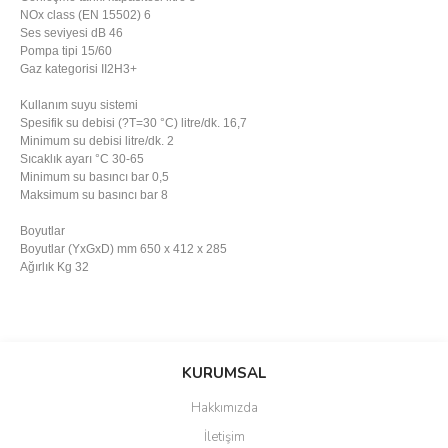
NOx class (EN 15502) 6
Ses seviyesi dB 46
Pompa tipi 15/60
Gaz kategorisi II2H3+
Kullanım suyu sistemi
Spesifik su debisi (?T=30 °C) litre/dk. 16,7
Minimum su debisi litre/dk. 2
Sıcaklık ayarı °C 30-65
Minimum su basıncı bar 0,5
Maksimum su basıncı bar 8
Boyutlar
Boyutlar (YxGxD) mm 650 x 412 x 285
Ağırlık Kg 32
Bu ürünün fiyat bilgisi, resim, ürün açıklamalarında ve diğer
konularda yetersiz gördüğünüz noktaları öneri formunu kullanarak
Bu ürüne ilk yorumu siz yapın!
KURUMSAL
tarafımıza iletebilirsiniz.
Görüş ve önerileriniz için teşekkür ederiz.
Hakkımızda
Yorum Yaz
İletişim
Ürün resmi kalitesiz, bozuk veya görüntülenemiyor.