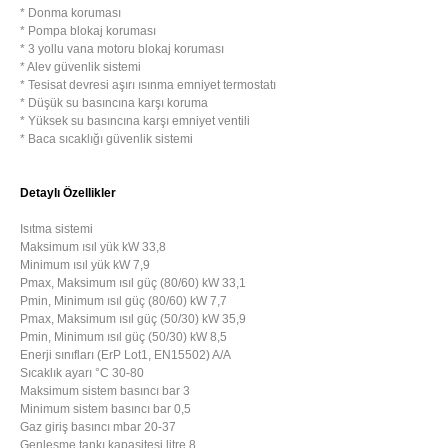
* Donma koruması
* Pompa blokaj koruması
* 3 yollu vana motoru blokaj koruması
* Alev güvenlik sistemi
* Tesisat devresi aşırı ısınma emniyet termostatı
* Düşük su basıncına karşı koruma
* Yüksek su basıncına karşı emniyet ventili
* Baca sıcaklığı güvenlik sistemi
Detaylı Özellikler
Isıtma sistemi
Maksimum ısıl yük kW 33,8
Minimum ısıl yük kW 7,9
Pmax, Maksimum ısıl güç (80/60) kW 33,1
Pmin, Minimum ısıl güç (80/60) kW 7,7
Pmax, Maksimum ısıl güç (50/30) kW 35,9
Pmin, Minimum ısıl güç (50/30) kW 8,5
Enerji sınıfları (ErP Lot1, EN15502) A/A
Sıcaklık ayarı °C 30-80
Maksimum sistem basıncı bar 3
Minimum sistem basıncı bar 0,5
Gaz giriş basıncı mbar 20-37
Genleşme tankı kapasitesi litre 8