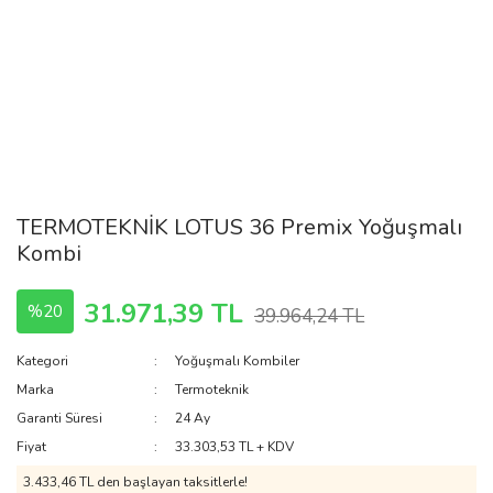
TERMOTEKNİK LOTUS 36 Premix Yoğuşmalı
Kombi
31.971,39 TL
%20
39.964,24 TL
Kategori
Yoğuşmalı Kombiler
Marka
Termoteknik
Garanti Süresi
24 Ay
Fiyat
33.303,53 TL + KDV
3.433,46 TL den başlayan taksitlerle!