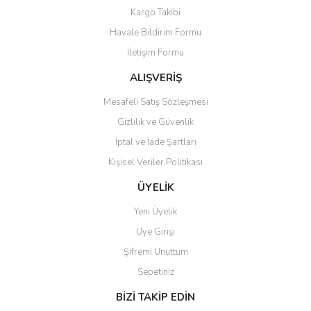
Kargo Takibi
Ürün açıklamasında eksik bilgiler bulunuyor.
Havale Bildirim Formu
Ürün bilgilerinde hatalar bulunuyor.
İletişim Formu
Ürün fiyatı diğer sitelerden daha pahalı.
Bu ürüne benzer farklı alternatifler olmalı.
ALIŞVERİŞ
Mesafeli Satış Sözleşmesi
Gizlilik ve Güvenlik
İptal ve İade Şartları
Kişisel Veriler Politikası
Gönder
ÜYELİK
Yeni Üyelik
Üye Girişi
Şifremi Unuttum
Sepetiniz
BİZİ TAKİP EDİN