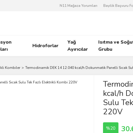
N11 Mağaza Yorumları
Bayilik Başvuru 
asyon
Yağ
Isıtma ve Soğ
Hidroforlar
arı
Ayırıcılar
Grubu
ikli Kombiler
Termodinamik DEK 14 12.040 kcal/h Dokunmatik Panelli Sıcak Sulu
Termodi
kcal/h D
Sulu Tek 
220V
30.
%20