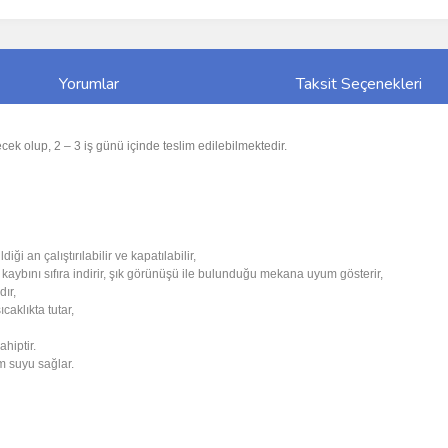
Yorumlar
Taksit Seçenekleri
cek olup, 2 – 3 iş günü içinde teslim edilebilmektedir.
ği an çalıştırılabilir ve kapatılabilir,
 kaybını sıfıra indirir, şık görünüşü ile bulunduğu mekana uyum gösterir,
dır,
caklıkta tutar,
hiptir.
m suyu sağlar.