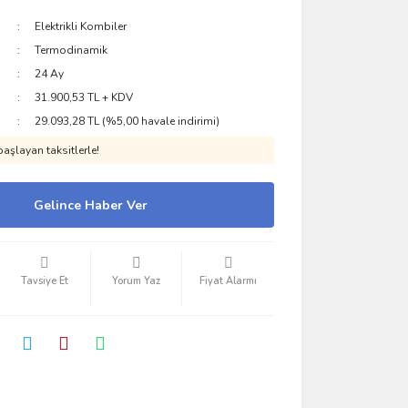
Elektrikli Kombiler
Termodinamik
24 Ay
31.900,53 TL + KDV
29.093,28 TL (%5,00 havale indirimi)
aşlayan taksitlerle!
Gelince Haber Ver
Tavsiye Et
Yorum Yaz
Fiyat Alarmı