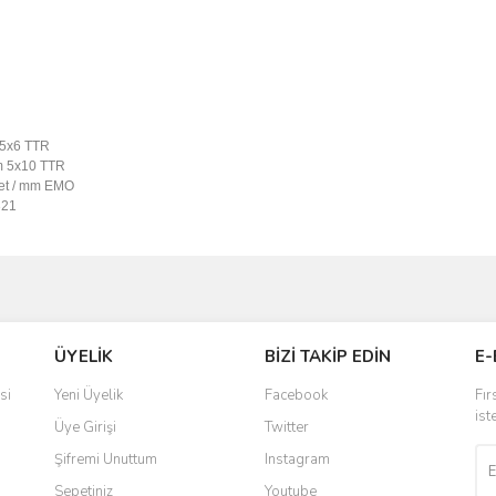
5x6 TTR
m
5x10 TTR
et / mm
EMO
321
ve diğer konularda yetersiz gördüğünüz noktaları öneri formunu kullanarak taraf
Bu ürüne ilk yorumu siz yapın!
ÜYELİK
BİZİ TAKİP EDİN
E-
r.
Yorum Yaz
si
Yeni Üyelik
Facebook
Fır
ist
Üye Girişi
Twitter
Şifremi Unuttum
Instagram
Sepetiniz
Youtube