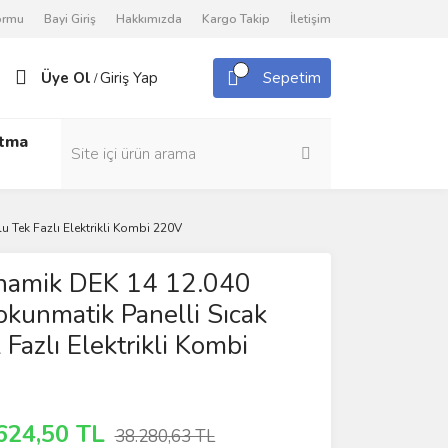
Formu
Bayi Giriş
Hakkımızda
Kargo Takip
İletişim
Üye Ol
Giriş Yap
Sepetim
/
utma
 Tek Fazlı Elektrikli Kombi 220V
namik DEK 14 12.040
okunmatik Panelli Sıcak
Fazlı Elektrikli Kombi
624,50 TL
38.280,63 TL