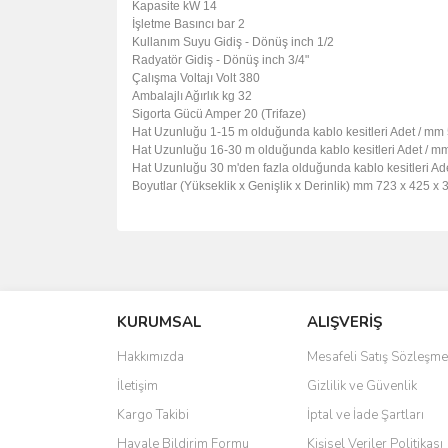
Kapasite
kW
14
İşletme Basıncı
bar
2
Kullanım Suyu Gidiş - Dönüş
inch
1/2
Radyatör Gidiş - Dönüş
inch
3/4"
Çalışma Voltajı
Volt
380
Ambalajlı Ağırlık
kg
32
Sigorta Gücü
Amper
20 (Trifaze)
Hat Uzunluğu 1-15 m olduğunda kablo kesitleri
Adet / mm
Hat Uzunluğu 16-30 m olduğunda kablo kesitleri
Adet / m
Hat Uzunluğu 30 m'den fazla olduğunda kablo kesitleri
Ad
Boyutlar (Yükseklik x Genişlik x Derinlik)
mm
723 x 425 x 
Bu ürünün fiyat bilgisi, resim, ürün açıklamalarında 
Görüş ve önerileriniz için teşekkür ederiz.
KURUMSAL
ALIŞVERİŞ
Ürün resmi kalitesiz, bozuk veya görüntülenemiyo
Ürün açıklamasında eksik bilgiler bulunuyor.
Hakkımızda
Mesafeli Satış Sözleşme
Ürün bilgilerinde hatalar bulunuyor.
İletişim
Gizlilik ve Güvenlik
Ürün fiyatı diğer sitelerden daha pahalı.
Kargo Takibi
İptal ve İade Şartları
Bu ürüne benzer farklı alternatifler olmalı.
Havale Bildirim Formu
Kişisel Veriler Politikası