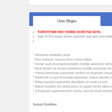
Ürün Bilgisi
TÜRKİYE’NİN HER YERİNE ÜCRETSİZ SEVK.
Saat 16:00’a kadar alınan siparişler aynı gün sevk edile
* Tamamen elektrikle çalışır.
* İssiz, kokusuz, bacasız temiz enerji sağlar,
* Zaman saati ile programlanabilir özelliği sayesinde istenildi
* İdeal ölçüleri ve duvara asılabilme özelliği sayesinde yer
* Yüksek teknolojisi sayesinde sınıfının en tasarruflu cihazı
* Elektronik ısı ayar termostatı sayesinde, ortamı istenilen sı
* Plaka eşanjörü sayesinde dilediğiniz an sıcak su verir.
* Bakımı kolaydır, bol yedek parça ve yaygın servis ağına sa
* Çift eşanjör sayesinde hem ısınma, hem de sıcak kullanı
Detaylı Özellikler