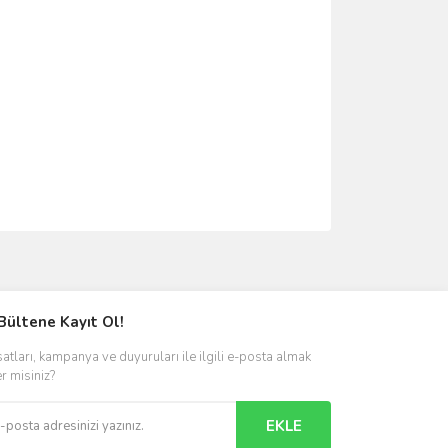
ımıza iletebilirsiniz.
Bültene Kayıt Ol!
satları, kampanya ve duyuruları ile ilgili e-posta almak
er misiniz?
EKLE