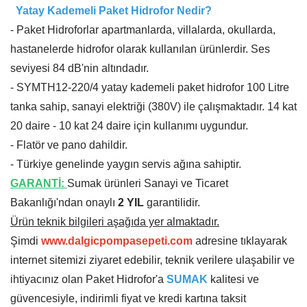
Yatay Kademeli Paket Hidrofor Nedir?
- Paket Hidroforlar apartmanlarda, villalarda, okullarda,
hastanelerde hidrofor olarak kullanılan ürünlerdir. Ses
seviyesi 84 dB'nin altındadır.
- SYMTH12-220/4 yatay kademeli paket hidrofor 100 Litre
tanka sahip, sanayi elektriği (380V) ile çalışmaktadır. 14 kat
20 daire - 10 kat 24 daire için kullanımı uygundur.
- Flatör ve pano dahildir.
- Türkiye genelinde yaygın servis ağına sahiptir.
GARANTİ:
Sumak ürünleri Sanayi ve Ticaret
Bakanlığı'ndan onaylı
2 YIL
garantilidir.
Ürün teknik bilgileri aşağıda yer almaktadır.
Şimdi
www.dalgicpompasepeti.com
adresine tıklayarak
internet sitemizi ziyaret edebilir, teknik verilere ulaşabilir ve
ihtiyacınız olan Paket Hidrofor'a
SUMAK
kalitesi ve
güvencesiyle, indirimli fiyat ve kredi kartına taksit