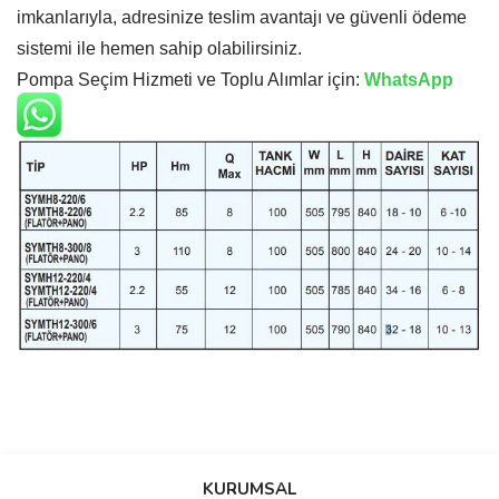
imkanlarıyla, adresinize teslim avantajı ve güvenli ödeme
sistemi ile hemen sahip olabilirsiniz.
Pompa Seçim Hizmeti ve Toplu Alımlar için:
WhatsApp
Bu ürünün fiyat bilgisi, resim, ürün açıklamalarında ve diğer
konularda yetersiz gördüğünüz noktaları öneri formunu kullanarak
Bu ürüne ilk yorumu siz yapın!
KURUMSAL
tarafımıza iletebilirsiniz.