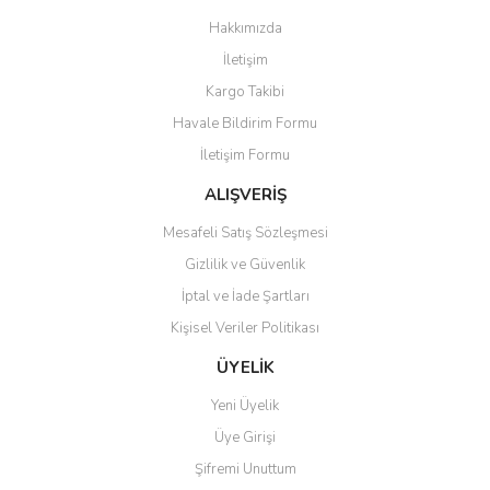
Görüş ve önerileriniz için teşekkür ederiz.
Hakkımızda
Yorum Yaz
İletişim
Ürün resmi kalitesiz, bozuk veya görüntülenemiyor.
Kargo Takibi
Ürün açıklamasında eksik bilgiler bulunuyor.
Havale Bildirim Formu
Ürün bilgilerinde hatalar bulunuyor.
İletişim Formu
Ürün fiyatı diğer sitelerden daha pahalı.
Bu ürüne benzer farklı alternatifler olmalı.
ALIŞVERİŞ
Mesafeli Satış Sözleşmesi
Gizlilik ve Güvenlik
İptal ve İade Şartları
Kişisel Veriler Politikası
Gönder
ÜYELİK
Yeni Üyelik
Üye Girişi
Şifremi Unuttum