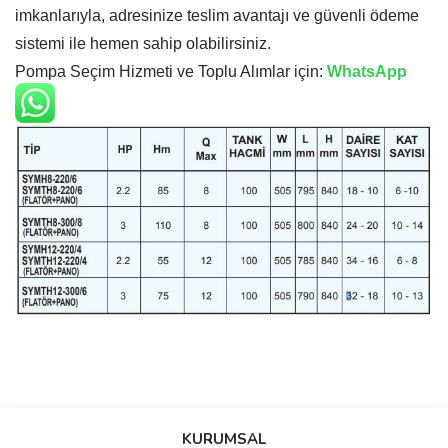
imkanlarıyla, adresinize teslim avantajı ve güvenli ödeme
sistemi ile hemen sahip olabilirsiniz.
Pompa Seçim Hizmeti ve Toplu Alımlar için:
WhatsApp
Bu ürünün fiyat bilgisi, resim, ürün açıklamalarında ve diğer
konularda yetersiz gördüğünüz noktaları öneri formunu kullanarak
Bu ürüne ilk yorumu siz yapın!
KURUMSAL
tarafımıza iletebilirsiniz.