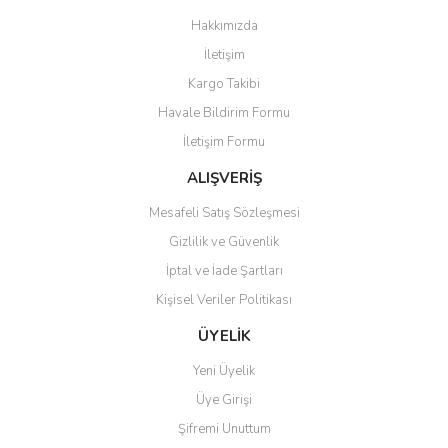
Görüş ve önerileriniz için teşekkür ederiz.
Hakkımızda
Yorum Yaz
İletişim
Ürün resmi kalitesiz, bozuk veya görüntülenemiyor.
Kargo Takibi
Ürün açıklamasında eksik bilgiler bulunuyor.
Havale Bildirim Formu
Ürün bilgilerinde hatalar bulunuyor.
İletişim Formu
Ürün fiyatı diğer sitelerden daha pahalı.
Bu ürüne benzer farklı alternatifler olmalı.
ALIŞVERİŞ
Mesafeli Satış Sözleşmesi
Gizlilik ve Güvenlik
İptal ve İade Şartları
Kişisel Veriler Politikası
Gönder
ÜYELİK
Yeni Üyelik
Üye Girişi
Şifremi Unuttum