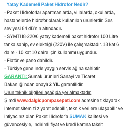
Yatay Kademeli Paket Hidrofor Nedir?
- Paket Hidroforlar apartmanlarda, villalarda, okullarda,
hastanelerde hidrofor olarak kullanılan ürünlerdir. Ses
seviyesi 84 dB'nin altındadır.
- SYMTH8-220/6 yatay kademeli paket hidrofor 100 Litre
tanka sahip, ev elektriği (220V) ile çalışmaktadır. 18 kat 6
daire - 10 kat 10 daire için kullanımı uygundur.
- Flatör ve pano dahildir.
- Türkiye genelinde yaygın servis ağına sahiptir.
GARANTİ:
Sumak ürünleri Sanayi ve Ticaret
Bakanlığı'ndan onaylı
2 YIL
garantilidir.
Ürün teknik bilgileri aşağıda yer almaktadır.
Şimdi
www.dalgicpompasepeti.com
adresine tıklayarak
internet sitemizi ziyaret edebilir, teknik verilere ulaşabilir ve
ihtiyacınız olan Paket Hidrofor'a
SUMAK
kalitesi ve
güvencesiyle, indirimli fiyat ve kredi kartına taksit