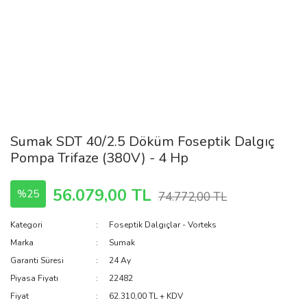
Sumak SDT 40/2.5 Döküm Foseptik Dalgıç
Pompa Trifaze (380V) - 4 Hp
56.079,00 TL
%25
74.772,00 TL
Kategori
Foseptik Dalgıçlar - Vorteks
Marka
Sumak
Garanti Süresi
24 Ay
Piyasa Fiyatı
22482
Fiyat
62.310,00 TL + KDV