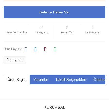
Gelince Haber Ver
Tavsiye Et
Yorum Yaz
Fiyat Alarmı
Ürün Paylaş :
Karşılaştır
Ürün Bilgisi
Yorumlar
Taksit Seçenekleri
Önerilerin
Bu ürünün fiyat bilgisi, resim, ürün açıklamalarında ve diğer
konularda yetersiz gördüğünüz noktaları öneri formunu kullanarak
Bu ürüne ilk yorumu siz yapın!
KURUMSAL
tarafımıza iletebilirsiniz.