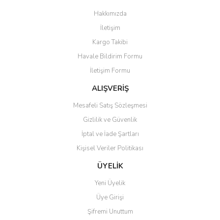
Görüş ve önerileriniz için teşekkür ederiz.
Hakkımızda
Yorum Yaz
İletişim
Ürün resmi kalitesiz, bozuk veya görüntülenemiyor.
Kargo Takibi
Ürün açıklamasında eksik bilgiler bulunuyor.
Havale Bildirim Formu
Ürün bilgilerinde hatalar bulunuyor.
İletişim Formu
Ürün fiyatı diğer sitelerden daha pahalı.
Bu ürüne benzer farklı alternatifler olmalı.
ALIŞVERİŞ
Mesafeli Satış Sözleşmesi
Gizlilik ve Güvenlik
İptal ve İade Şartları
Kişisel Veriler Politikası
Gönder
ÜYELİK
Yeni Üyelik
Üye Girişi
Şifremi Unuttum