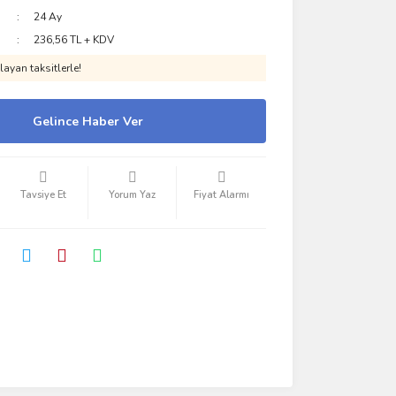
24 Ay
236,56 TL + KDV
ayan taksitlerle!
Gelince Haber Ver
Tavsiye Et
Yorum Yaz
Fiyat Alarmı