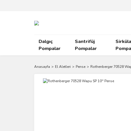
Dalgıç
Santrifüj
Sirkül
Pompalar
Pompalar
Pompal
Anasayfa
El Aletleri
Pense
Rothenberger 70528 Wap