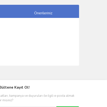
Önerileriniz
ımıza iletebilirsiniz.
Bültene Kayıt Ol!
satları, kampanya ve duyuruları ile ilgili e-posta almak
er misiniz?