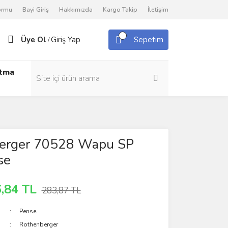
Formu
Bayi Giriş
Hakkımızda
Kargo Takip
İletişim
Üye Ol
Giriş Yap
Sepetim
/
utma
erger 70528 Wapu SP
se
,84 TL
283,87 TL
Pense
Rothenberger