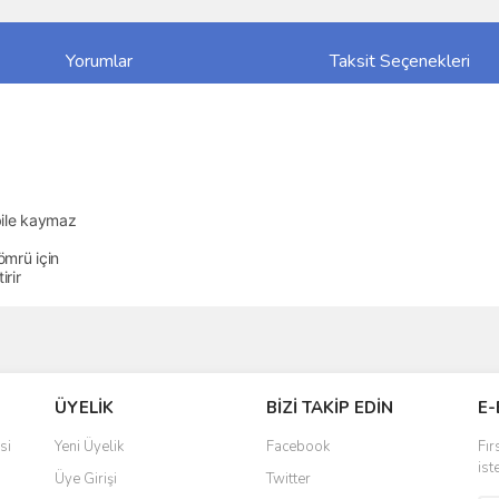
Yorumlar
Taksit Seçenekleri
bile kaymaz
 ömrü için
irir
ve diğer konularda yetersiz gördüğünüz noktaları öneri formunu kullanarak taraf
Bu ürüne ilk yorumu siz yapın!
ÜYELİK
BİZİ TAKİP EDİN
E-
r.
Yorum Yaz
si
Yeni Üyelik
Facebook
Fır
ist
Üye Girişi
Twitter