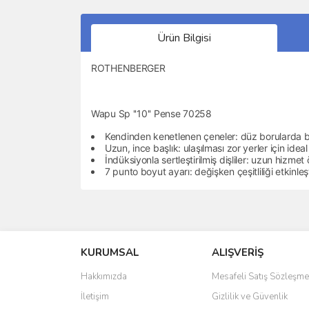
Ürün Bilgisi
ROTHENBERGER
Wapu Sp ''10'' Pense 70258
Kendinden kenetlenen çeneler: düz borularda 
Uzun, ince başlık: ulaşılması zor yerler için ideal
İndüksiyonla sertleştirilmiş dişliler: uzun hizmet
7 punto boyut ayarı: değişken çeşitliliği etkinleşt
Bu ürünün fiyat bilgisi, resim, ürün açıklamalarında 
Görüş ve önerileriniz için teşekkür ederiz.
KURUMSAL
ALIŞVERİŞ
Ürün resmi kalitesiz, bozuk veya görüntülenemiyo
Ürün açıklamasında eksik bilgiler bulunuyor.
Hakkımızda
Mesafeli Satış Sözleşme
Ürün bilgilerinde hatalar bulunuyor.
İletişim
Gizlilik ve Güvenlik