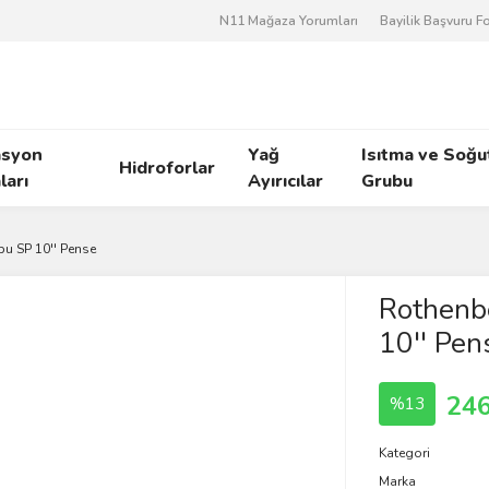
N11 Mağaza Yorumları
Bayilik Başvuru 
asyon
Yağ
Isıtma ve Soğ
Hidroforlar
arı
Ayırıcılar
Grubu
u SP 10'' Pense
Rothenb
10'' Pen
246
%13
Kategori
Marka