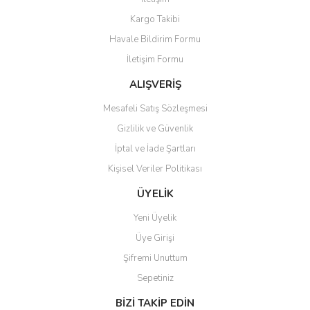
Ürün resmi kalitesiz, bozuk veya görüntülenemiyor.
Kargo Takibi
Ürün açıklamasında eksik bilgiler bulunuyor.
Havale Bildirim Formu
Ürün bilgilerinde hatalar bulunuyor.
İletişim Formu
Ürün fiyatı diğer sitelerden daha pahalı.
Bu ürüne benzer farklı alternatifler olmalı.
ALIŞVERİŞ
Mesafeli Satış Sözleşmesi
Gizlilik ve Güvenlik
İptal ve İade Şartları
Kişisel Veriler Politikası
Gönder
ÜYELİK
Yeni Üyelik
Üye Girişi
Şifremi Unuttum
Sepetiniz
BİZİ TAKİP EDİN