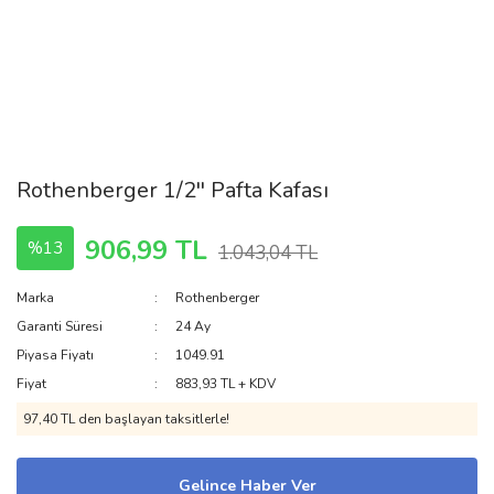
Rothenberger 1/2'' Pafta Kafası
906,99 TL
%13
1.043,04 TL
Marka
Rothenberger
Garanti Süresi
24 Ay
Piyasa Fiyatı
1049.91
Fiyat
883,93 TL + KDV
97,40 TL den başlayan taksitlerle!
Gelince Haber Ver