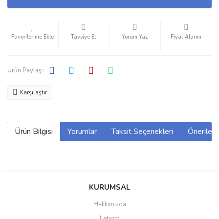
Tavsiye Et
Yorum Yaz
Fiyat Alarmı
Ürün Paylaş :
Karşılaştır
Ürün Bilgisi
Yorumlar
Taksit Seçenekleri
Önerilerin
Bu ürünün fiyat bilgisi, resim, ürün açıklamalarında ve diğer
konularda yetersiz gördüğünüz noktaları öneri formunu kullanarak
Bu ürüne ilk yorumu siz yapın!
KURUMSAL
tarafımıza iletebilirsiniz.
Görüş ve önerileriniz için teşekkür ederiz.
Hakkımızda
Yorum Yaz
İletişim