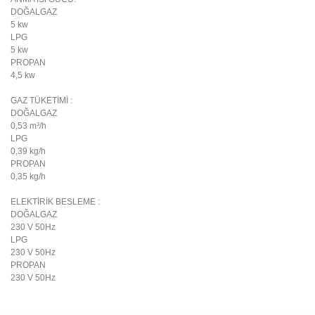
DOĞALGAZ
5 kw
LPG
5 kw
PROPAN
4,5 kw
GAZ TÜKETİMİ :
DOĞALGAZ
0,53 m³/h
LPG
0,39 kg/h
PROPAN
0,35 kg/h
ELEKTİRİK BESLEME :
DOĞALGAZ
230 V 50Hz
LPG
230 V 50Hz
PROPAN
230 V 50Hz
Bu ürünün fiyat bilgisi, resim, ürün açıklamalarında ve diğer