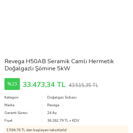
Revega H50AB Seramik Camlı Hermetik
Doğalgazlı Şömine 5kW
33.473,34 TL
%23
43.515,35 TL
Kategori
Doğalgaz Sobası
Marka
Revega
Garanti Süresi
24 Ay
Fiyat
36.262,79 TL + KDV
3.594,76 TL den başlayan taksitlerle!