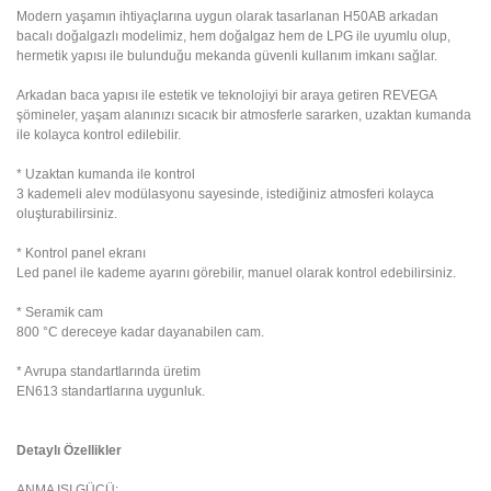
Modern yaşamın ihtiyaçlarına uygun olarak tasarlanan H50AB arkadan
bacalı doğalgazlı modelimiz, hem doğalgaz hem de LPG ile uyumlu olup,
hermetik yapısı ile bulunduğu mekanda güvenli kullanım imkanı sağlar.
Arkadan baca yapısı ile estetik ve teknolojiyi bir araya getiren REVEGA
şömineler, yaşam alanınızı sıcacık bir atmosferle sararken, uzaktan kumanda
ile kolayca kontrol edilebilir.
* Uzaktan kumanda ile kontrol
3 kademeli alev modülasyonu sayesinde, istediğiniz atmosferi kolayca
oluşturabilirsiniz.
* Kontrol panel ekranı
Led panel ile kademe ayarını görebilir, manuel olarak kontrol edebilirsiniz.
* Seramik cam
800 °C dereceye kadar dayanabilen cam.
* Avrupa standartlarında üretim
EN613 standartlarına uygunluk.
Detaylı Özellikler
ANMA ISI GÜCÜ: