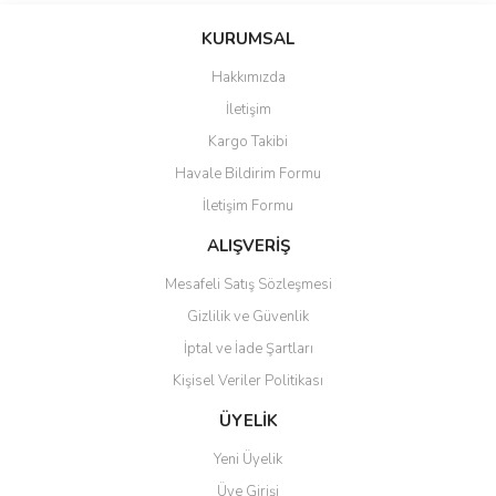
konularda yetersiz gördüğünüz noktaları öneri formunu kullanarak
Bu ürüne ilk yorumu siz yapın!
KURUMSAL
tarafımıza iletebilirsiniz.
Görüş ve önerileriniz için teşekkür ederiz.
Hakkımızda
Yorum Yaz
İletişim
Ürün resmi kalitesiz, bozuk veya görüntülenemiyor.
Kargo Takibi
Ürün açıklamasında eksik bilgiler bulunuyor.
Havale Bildirim Formu
Ürün bilgilerinde hatalar bulunuyor.
İletişim Formu
Ürün fiyatı diğer sitelerden daha pahalı.
Bu ürüne benzer farklı alternatifler olmalı.
ALIŞVERİŞ
Mesafeli Satış Sözleşmesi
Gizlilik ve Güvenlik
İptal ve İade Şartları
Kişisel Veriler Politikası
Gönder
ÜYELİK
Yeni Üyelik
Üye Girişi