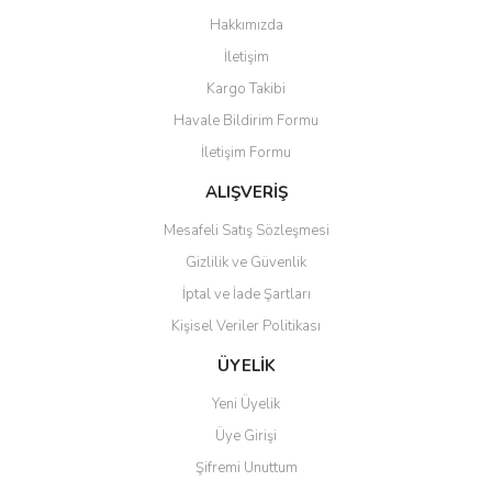
Görüş ve önerileriniz için teşekkür ederiz.
Hakkımızda
Yorum Yaz
İletişim
Ürün resmi kalitesiz, bozuk veya görüntülenemiyor.
Kargo Takibi
Ürün açıklamasında eksik bilgiler bulunuyor.
Havale Bildirim Formu
Ürün bilgilerinde hatalar bulunuyor.
İletişim Formu
Ürün fiyatı diğer sitelerden daha pahalı.
Bu ürüne benzer farklı alternatifler olmalı.
ALIŞVERİŞ
Mesafeli Satış Sözleşmesi
Gizlilik ve Güvenlik
İptal ve İade Şartları
Kişisel Veriler Politikası
Gönder
ÜYELİK
Yeni Üyelik
Üye Girişi
Şifremi Unuttum