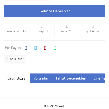
Gelince Haber Ver
Tavsiye Et
Yorum Yaz
Fiyat Alarmı
Ürün Paylaş :
Karşılaştır
Ürün Bilgisi
Yorumlar
Taksit Seçenekleri
Önerilerin
Bu ürünün fiyat bilgisi, resim, ürün açıklamalarında ve diğer
konularda yetersiz gördüğünüz noktaları öneri formunu kullanarak
Bu ürüne ilk yorumu siz yapın!
KURUMSAL
tarafımıza iletebilirsiniz.