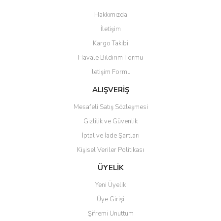
Görüş ve önerileriniz için teşekkür ederiz.
Hakkımızda
Yorum Yaz
İletişim
Ürün resmi kalitesiz, bozuk veya görüntülenemiyor.
Kargo Takibi
Ürün açıklamasında eksik bilgiler bulunuyor.
Havale Bildirim Formu
Ürün bilgilerinde hatalar bulunuyor.
İletişim Formu
Ürün fiyatı diğer sitelerden daha pahalı.
Bu ürüne benzer farklı alternatifler olmalı.
ALIŞVERİŞ
Mesafeli Satış Sözleşmesi
Gizlilik ve Güvenlik
İptal ve İade Şartları
Kişisel Veriler Politikası
Gönder
ÜYELİK
Yeni Üyelik
Üye Girişi
Şifremi Unuttum