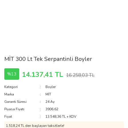
MİT 300 Lt Tek Serpantinli Boyler
14.137,41 TL
%13
16.258,03 TL
Kategori
Boyler
Marka
MİT
Garanti Süresi
24 Ay
Piyasa Fiyatı
3906.62
Fiyat
13.548,36 TL + KDV
1.518,24 TL den başlayan taksitlerle!