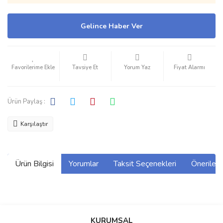
Gelince Haber Ver
Tavsiye Et
Yorum Yaz
Fiyat Alarmı
Ürün Paylaş :
Karşılaştır
Ürün Bilgisi
Yorumlar
Taksit Seçenekleri
Önerilerin
Bu ürünün fiyat bilgisi, resim, ürün açıklamalarında ve diğer
konularda yetersiz gördüğünüz noktaları öneri formunu kullanarak
Bu ürüne ilk yorumu siz yapın!
KURUMSAL
tarafımıza iletebilirsiniz.