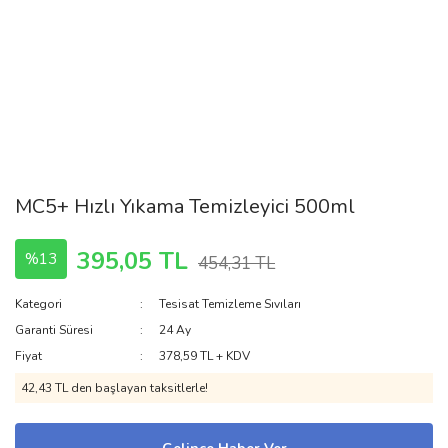
MC5+ Hızlı Yıkama Temizleyici 500ml
395,05 TL
%13
454,31 TL
Kategori
Tesisat Temizleme Sıvıları
Garanti Süresi
24 Ay
Fiyat
378,59 TL + KDV
42,43 TL den başlayan taksitlerle!