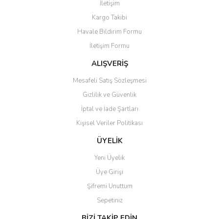
İletişim
Ürün resmi kalitesiz, bozuk veya görüntülenemiyor.
Kargo Takibi
Ürün açıklamasında eksik bilgiler bulunuyor.
Havale Bildirim Formu
Ürün bilgilerinde hatalar bulunuyor.
İletişim Formu
Ürün fiyatı diğer sitelerden daha pahalı.
Bu ürüne benzer farklı alternatifler olmalı.
ALIŞVERİŞ
Mesafeli Satış Sözleşmesi
Gizlilik ve Güvenlik
İptal ve İade Şartları
Kişisel Veriler Politikası
Gönder
ÜYELİK
Yeni Üyelik
Üye Girişi
Şifremi Unuttum
Sepetiniz
BİZİ TAKİP EDİN