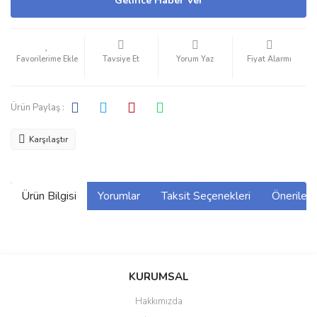
Gelince Haber Ver
Tavsiye Et
Yorum Yaz
Fiyat Alarmı
Ürün Paylaş :
Karşılaştır
Ürün Bilgisi
Yorumlar
Taksit Seçenekleri
Önerilerin
Bu ürünün fiyat bilgisi, resim, ürün açıklamalarında ve diğer
konularda yetersiz gördüğünüz noktaları öneri formunu kullanarak
Bu ürüne ilk yorumu siz yapın!
KURUMSAL
tarafımıza iletebilirsiniz.
Görüş ve önerileriniz için teşekkür ederiz.
Hakkımızda
Yorum Yaz