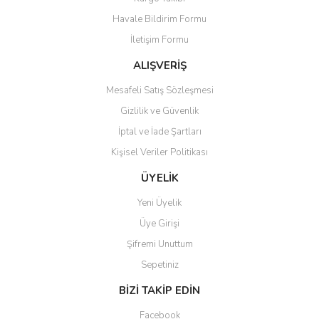
Ürün açıklamasında eksik bilgiler bulunuyor.
Havale Bildirim Formu
Ürün bilgilerinde hatalar bulunuyor.
İletişim Formu
Ürün fiyatı diğer sitelerden daha pahalı.
Bu ürüne benzer farklı alternatifler olmalı.
ALIŞVERİŞ
Mesafeli Satış Sözleşmesi
Gizlilik ve Güvenlik
İptal ve İade Şartları
Kişisel Veriler Politikası
Gönder
ÜYELİK
Yeni Üyelik
Üye Girişi
Şifremi Unuttum
Sepetiniz
BİZİ TAKİP EDİN
Facebook