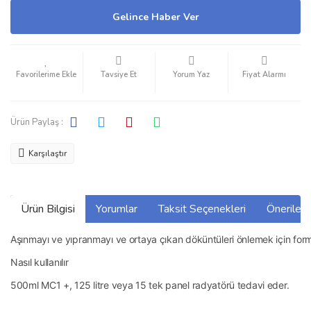
Gelince Haber Ver
Tavsiye Et
Yorum Yaz
Fiyat Alarmı
Ürün Paylaş :
Karşılaştır
Ürün Bilgisi
Yorumlar
Taksit Seçenekleri
Önerilerin
Aşınmayı ve yıpranmayı ve ortaya çıkan döküntüleri önlemek için for
Nasıl kullanılır
500ml MC1 +, 125 litre veya 15 tek panel radyatörü tedavi eder.