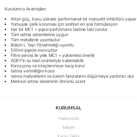
Kurulumcu Avantajları
Artan güç, bunu yüksek performanslı bir manyetit inhibitörü yapar
Yumuşak çelik koruması için sınıfının en iyisi formülasyon
Her bir MC1 + şişesi performans testine tabi tutulur
Tüm ısıtma sistemlerine uygun
Tüm metallerle uyumludur
Bölüm L Yapı Yönetmeliği uyumlu
500ml şişede mevcuttur
Filtre servisi ile yıllık MC1 + yüklemesi önerilir
ADEY'in su testi ürünleriyle kullanılabilir
Korozyona ve kireçlenmeye karşı korur
Isıtma verimliliğini korur
Isıtma maliyetlerini ve bakım faturalarını düşürmeye yardımcı olur
Merkezi ısıtma sisteminin ömrünü uzatır
Bu ürünün fiyat bilgisi, resim, ürün açıklamalarında ve diğer
konularda yetersiz gördüğünüz noktaları öneri formunu kullanarak
Bu ürüne ilk yorumu siz yapın!
KURUMSAL
tarafımıza iletebilirsiniz.
Görüş ve önerileriniz için teşekkür ederiz.
Hakkımızda
Yorum Yaz
İletişim
Ürün resmi kalitesiz, bozuk veya görüntülenemiyor.
Kargo Takibi