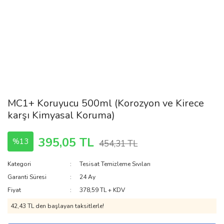
MC1+ Koruyucu 500ml (Korozyon ve Kirece
karşı Kimyasal Koruma)
395,05 TL
%13
454,31 TL
Kategori
Tesisat Temizleme Sıvıları
Garanti Süresi
24 Ay
Fiyat
378,59 TL + KDV
42,43 TL den başlayan taksitlerle!