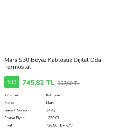
Mars S30 Beyaz Kablosuz Dijital Oda
Termostatı
745,82 TL
%13
857,69 TL
Kategori
Kablosuz
Marka
Mars
Garanti Süresi
24 Ay
Piyasa Fiyatı
1229.03
Fiyat
726,86 TL + KDV