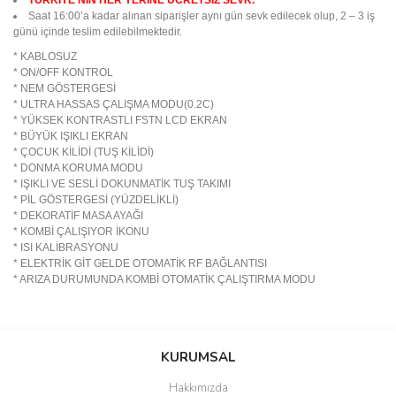
TÜRKİYE’NİN HER YERİNE ÜCRETSİZ SEVK.
Saat 16:00’a kadar alınan siparişler aynı gün sevk edilecek olup, 2 – 3 iş
günü içinde teslim edilebilmektedir.
* KABLOSUZ
* ON/OFF KONTROL
* NEM GÖSTERGESİ
* ULTRA HASSAS ÇALIŞMA MODU(0.2C)
* YÜKSEK KONTRASTLI FSTN LCD EKRAN
* BÜYÜK IŞIKLI EKRAN
* ÇOCUK KİLİDİ (TUŞ KİLİDİ)
* DONMA KORUMA MODU
* IŞIKLI VE SESLİ DOKUNMATİK TUŞ TAKIMI
* PİL GÖSTERGESİ (YÜZDELİKLİ)
* DEKORATİF MASA AYAĞI
* KOMBİ ÇALIŞIYOR İKONU
* ISI KALİBRASYONU
* ELEKTRİK GİT GELDE OTOMATİK RF BAĞLANTISI
* ARIZA DURUMUNDA KOMBİ OTOMATİK ÇALIŞTIRMA MODU
Bu ürünün fiyat bilgisi, resim, ürün açıklamalarında ve diğer
konularda yetersiz gördüğünüz noktaları öneri formunu kullanarak
Bu ürüne ilk yorumu siz yapın!
KURUMSAL
tarafımıza iletebilirsiniz.
Görüş ve önerileriniz için teşekkür ederiz.
Hakkımızda