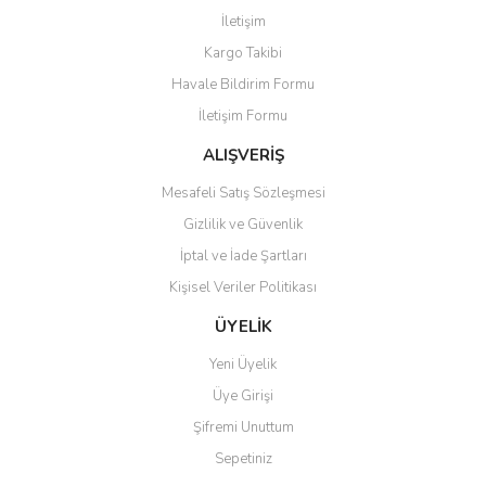
Yorum Yaz
İletişim
Ürün resmi kalitesiz, bozuk veya görüntülenemiyor.
Kargo Takibi
Ürün açıklamasında eksik bilgiler bulunuyor.
Havale Bildirim Formu
Ürün bilgilerinde hatalar bulunuyor.
İletişim Formu
Ürün fiyatı diğer sitelerden daha pahalı.
Bu ürüne benzer farklı alternatifler olmalı.
ALIŞVERİŞ
Mesafeli Satış Sözleşmesi
Gizlilik ve Güvenlik
İptal ve İade Şartları
Kişisel Veriler Politikası
Gönder
ÜYELİK
Yeni Üyelik
Üye Girişi
Şifremi Unuttum
Sepetiniz