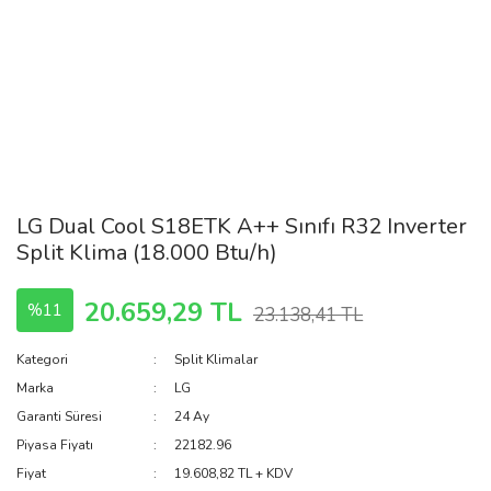
LG Dual Cool S18ETK A++ Sınıfı R32 Inverter
Split Klima (18.000 Btu/h)
20.659,29 TL
%11
23.138,41 TL
Kategori
Split Klimalar
Marka
LG
Garanti Süresi
24 Ay
Piyasa Fiyatı
22182.96
Fiyat
19.608,82 TL + KDV