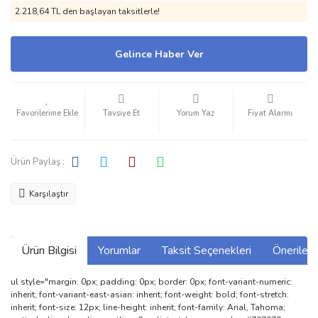
2.218,64 TL den başlayan taksitlerle!
Gelince Haber Ver
Tavsiye Et
Yorum Yaz
Fiyat Alarmı
Ürün Paylaş :
Karşılaştır
Ürün Bilgisi
Yorumlar
Taksit Seçenekleri
Önerilerin
ul style="margin: 0px; padding: 0px; border: 0px; font-variant-numeric:
inherit; font-variant-east-asian: inherit; font-weight: bold; font-stretch:
inherit; font-size: 12px; line-height: inherit; font-family: Arial, Tahoma;