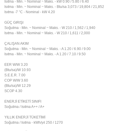
Isıtma - Min. ~ Nominal ~ Maks. - kW
0.90 / 5.80 / 6.40
Isıtma - Min. ~ Nominal ~ Maks. - Btu/sa
3,073 / 19,804 / 21,852
Isıtma -7 °C - Nominal - kW
4.20
GÜÇ GIRIŞI
Soğutma - Min. ~ Nominal ~ Maks. - W
210 / 1,562 / 1,940
Isıtma - Min. ~ Nominal ~ Maks. - W
210 / 1,611 / 2,000
ÇALIŞAN AKIM
Soğutma - Min. ~ Nominal ~ Maks. - A
1.20 / 6.90 / 9.00
Isıtma - Min. ~ Nominal ~ Maks. - A
1.20 / 7.10 / 9.50
EER W/W
3.20
(Btu/sa)/W
10.93
S.E.E.R.
7.00
COP W/W
3.60
(Btu/sa)/W
12.29
SCOP
4.30
ENERJİ ETİKETİ SINIFI
Soğutma / Isıtma
A++ / A+
YILLIK ENERJİ TÜKETİMİ
Soğutma / Isıtma - kWh/yıl
250 / 1270