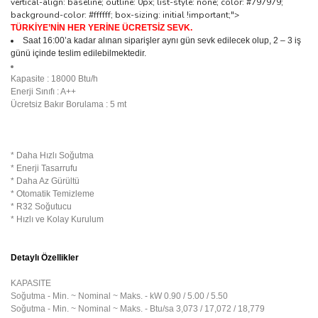
vertical-align: baseline; outline: 0px; list-style: none; color: #797979;
background-color: #ffffff; box-sizing: initial !important;">
TÜRKİYE’NİN HER YERİNE ÜCRETSİZ SEVK.
Saat 16:00’a kadar alınan siparişler aynı gün sevk edilecek olup, 2 – 3 iş
günü içinde teslim edilebilmektedir.
Kapasite : 18000 Btu/h
Enerji Sınıfı : A++
Ücretsiz Bakır Borulama : 5 mt
* Daha Hızlı Soğutma
* Enerji Tasarrufu
* Daha Az Gürültü
* Otomatik Temizleme
* R32 Soğutucu
* Hızlı ve Kolay Kurulum
Detaylı Özellikler
KAPASITE
Soğutma - Min. ~ Nominal ~ Maks. - kW
0.90 / 5.00 / 5.50
Soğutma - Min. ~ Nominal ~ Maks. - Btu/sa
3,073 / 17,072 / 18,779