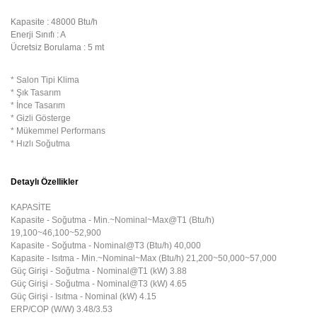
Kapasite : 48000 Btu/h
Enerji Sınıfı : A
Ücretsiz Borulama : 5 mt
* Salon Tipi Klima
* Şık Tasarım
* İnce Tasarım
* Gizli Gösterge
* Mükemmel Performans
* Hızlı Soğutma
Detaylı Özellikler
KAPASİTE
Kapasite - Soğutma - Min.~Nominal~Max@T1 (Btu/h)
19,100~46,100~52,900
Kapasite - Soğutma - Nominal@T3 (Btu/h) 40,000
Kapasite - Isıtma - Min.~Nominal~Max (Btu/h) 21,200~50,000~57,000
Güç Girişi - Soğutma - Nominal@T1 (kW) 3.88
Güç Girişi - Soğutma - Nominal@T3 (kW) 4.65
Güç Girişi - Isıtma - Nominal (kW) 4.15
ERP/COP (W/W) 3.48/3.53