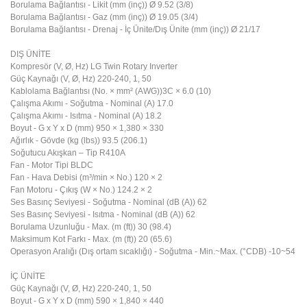
Borulama Bağlantısı - Likit (mm (inç)) Ø 9.52 (3/8)
Borulama Bağlantısı - Gaz (mm (inç)) Ø 19.05 (3/4)
Borulama Bağlantısı - Drenaj - İç Ünite/Dış Ünite (mm (inç)) Ø 21/17
DIŞ ÜNİTE
Kompresör (V, Ø, Hz) LG Twin Rotary Inverter
Güç Kaynağı (V, Ø, Hz) 220-240, 1, 50
Kablolama Bağlantısı (No. × mm² (AWG))3C × 6.0 (10)
Çalışma Akımı - Soğutma - Nominal (A) 17.0
Çalışma Akımı - Isıtma - Nominal (A) 18.2
Boyut - G x Y x D (mm) 950 × 1,380 × 330
Ağırlık - Gövde (kg (lbs)) 93.5 (206.1)
Soğutucu Akışkan – Tip R410A
Fan - Motor Tipi BLDC
Fan - Hava Debisi (m³/min × No.) 120 × 2
Fan Motoru - Çıkış (W × No.) 124.2 × 2
Ses Basınç Seviyesi - Soğutma - Nominal (dB (A)) 62
Ses Basınç Seviyesi - Isıtma - Nominal (dB (A)) 62
Borulama Uzunluğu - Max. (m (ft)) 30 (98.4)
Maksimum Kot Farkı - Max. (m (ft)) 20 (65.6)
Operasyon Aralığı (Dış ortam sıcaklığı) - Soğutma - Min.~Max. (°CDB) -10~54
İÇ ÜNİTE
Güç Kaynağı (V, Ø, Hz) 220-240, 1, 50
Boyut - G x Y x D (mm) 590 × 1,840 × 440