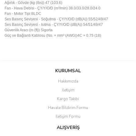
Ağırlık - Gövde (kg (lbs)) 47 (103.6)
Fan - Hava Debisi - ÇY/Y/O/D (m³/min) 38.0/33.0/28.0/24.0
Fan - Motor Tipi BLDC
Ses Basınç Seviyesi - Soğutma - ÇY/Y/O/D (dB(A)) 55/52/49/47
Ses Basınç Seviyesi - Isıtma - ÇY/Y/O/D (dB(A)) 54/51/49/47
Güvenlik Aracı (m (ft)) Sigorta
Güç ve Bağlantı Kablosu (No. × mm² (AWG))4C × 0.75 (18)
Bu ürünün fiyat bilgisi, resim, ürün açıklamalarında ve diğer
konularda yetersiz gördüğünüz noktaları öneri formunu kullanarak
Bu ürüne ilk yorumu siz yapın!
KURUMSAL
tarafımıza iletebilirsiniz.
Görüş ve önerileriniz için teşekkür ederiz.
Hakkımızda
Yorum Yaz
İletişim
Ürün resmi kalitesiz, bozuk veya görüntülenemiyor.
Kargo Takibi
Ürün açıklamasında eksik bilgiler bulunuyor.
Havale Bildirim Formu
Ürün bilgilerinde hatalar bulunuyor.
İletişim Formu
Ürün fiyatı diğer sitelerden daha pahalı.
Bu ürüne benzer farklı alternatifler olmalı.
ALIŞVERİŞ