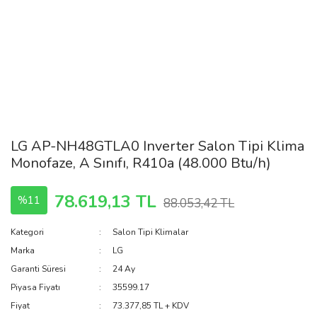
LG AP-NH48GTLA0 Inverter Salon Tipi Klima
Monofaze, A Sınıfı, R410a (48.000 Btu/h)
78.619,13 TL
%11
88.053,42 TL
Kategori
Salon Tipi Klimalar
Marka
LG
Garanti Süresi
24 Ay
Piyasa Fiyatı
35599.17
Fiyat
73.377,85 TL + KDV