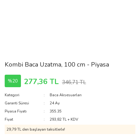
Kombi Baca Uzatma, 100 cm - Piyasa
277,36 TL
%20
346,71 TL
Kategori
Baca Aksesuarları
Garanti Süresi
24 Ay
Piyasa Fiyatı
355.35
Fiyat
293,82 TL + KDV
29,79 TL den başlayan taksitlerle!