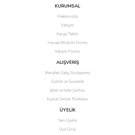
konularda yetersiz gördüğünüz noktaları öneri formunu kullanarak
Bu ürüne ilk yorumu siz yapın!
KURUMSAL
tarafımıza iletebilirsiniz.
Görüş ve önerileriniz için teşekkür ederiz.
Hakkımızda
Yorum Yaz
İletişim
Ürün resmi kalitesiz, bozuk veya görüntülenemiyor.
Kargo Takibi
Ürün açıklamasında eksik bilgiler bulunuyor.
Havale Bildirim Formu
Ürün bilgilerinde hatalar bulunuyor.
İletişim Formu
Ürün fiyatı diğer sitelerden daha pahalı.
Bu ürüne benzer farklı alternatifler olmalı.
ALIŞVERİŞ
Mesafeli Satış Sözleşmesi
Gizlilik ve Güvenlik
İptal ve İade Şartları
Kişisel Veriler Politikası
Gönder
ÜYELİK
Yeni Üyelik
Üye Girişi