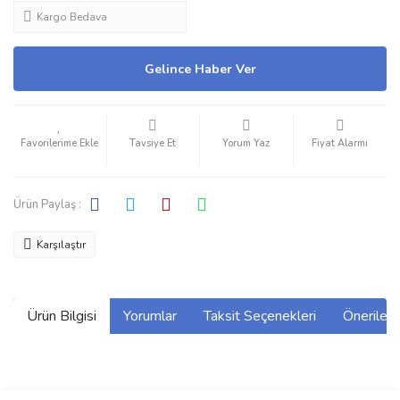
Kargo Bedava
Gelince Haber Ver
Tavsiye Et
Yorum Yaz
Fiyat Alarmı
Ürün Paylaş :
Karşılaştır
Ürün Bilgisi
Yorumlar
Taksit Seçenekleri
Önerilerin
Bu ürünün fiyat bilgisi, resim, ürün açıklamalarında ve diğer