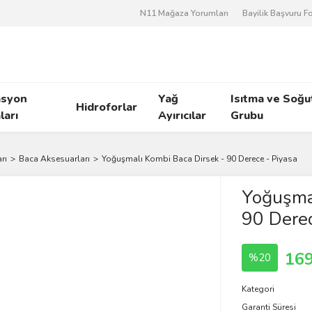
N11 Mağaza Yorumları
Bayilik Başvuru 
asyon
Yağ
Isıtma ve Soğ
Hidroforlar
arı
Ayırıcılar
Grubu
rı
Baca Aksesuarları
Yoğuşmalı Kombi Baca Dirsek - 90 Derece - Piyasa
Yoğuşmal
90 Derec
169
%20
Kategori
Garanti Süresi