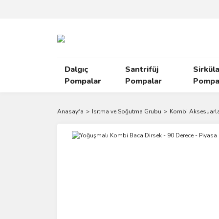
Dalgıç
Santrifüj
Sirkül
Pompalar
Pompalar
Pompal
Anasayfa
Isıtma ve Soğutma Grubu
Kombi Aksesuarla