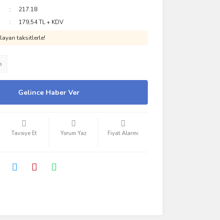
217.18
179,54 TL + KDV
ayan taksitlerle!
a
Gelince Haber Ver
Tavsiye Et
Yorum Yaz
Fiyat Alarmı