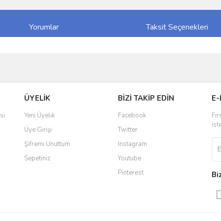
Yorumlar
Taksit Seçenekleri
ve diğer konularda yetersiz gördüğünüz noktaları öneri formunu kullanarak taraf
Bu ürüne ilk yorumu siz yapın!
ÜYELİK
BİZİ TAKİP EDİN
E-
r.
Yorum Yaz
si
Yeni Üyelik
Facebook
Fır
ist
Üye Girişi
Twitter
Şifremi Unuttum
Instagram
Sepetiniz
Youtube
Pinterest
Bi
Gönder