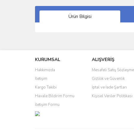
Ürün Bilgisi
Bu ürünün fiyat bilgisi, resim, ürün açıklamalarında 
Görüş ve önerileriniz için teşekkür ederiz.
KURUMSAL
ALIŞVERİŞ
Ürün resmi kalitesiz, bozuk veya görüntülenemiyo
Ürün açıklamasında eksik bilgiler bulunuyor.
Hakkımızda
Mesafeli Satış Sözleşme
Ürün bilgilerinde hatalar bulunuyor.
İletişim
Gizlilik ve Güvenlik
Ürün fiyatı diğer sitelerden daha pahalı.
Kargo Takibi
İptal ve İade Şartları
Bu ürüne benzer farklı alternatifler olmalı.
Havale Bildirim Formu
Kişisel Veriler Politikası
İletişim Formu