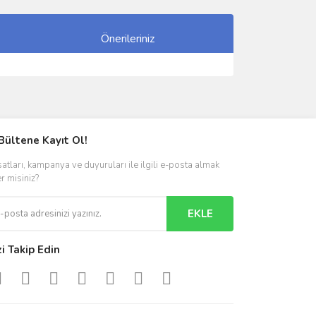
Önerileriniz
ımıza iletebilirsiniz.
Bültene Kayıt Ol!
satları, kampanya ve duyuruları ile ilgili e-posta almak
er misiniz?
EKLE
zi Takip Edin