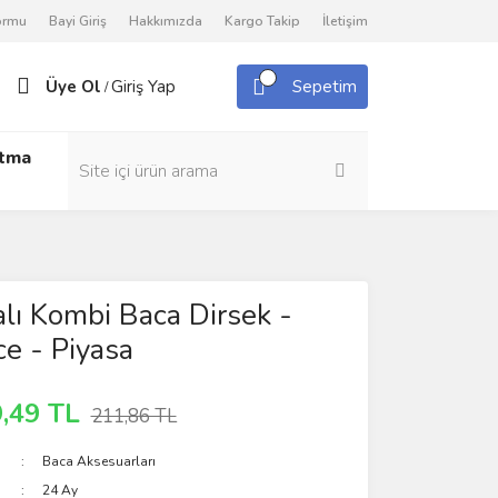
Formu
Bayi Giriş
Hakkımızda
Kargo Takip
İletişim
Üye Ol
Giriş Yap
Sepetim
/
utma
ı Kombi Baca Dirsek -
e - Piyasa
,49 TL
211,86 TL
Baca Aksesuarları
24 Ay