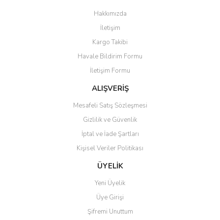
Görüş ve önerileriniz için teşekkür ederiz.
Hakkımızda
Yorum Yaz
İletişim
Ürün resmi kalitesiz, bozuk veya görüntülenemiyor.
Kargo Takibi
Ürün açıklamasında eksik bilgiler bulunuyor.
Havale Bildirim Formu
Ürün bilgilerinde hatalar bulunuyor.
İletişim Formu
Ürün fiyatı diğer sitelerden daha pahalı.
Bu ürüne benzer farklı alternatifler olmalı.
ALIŞVERİŞ
Mesafeli Satış Sözleşmesi
Gizlilik ve Güvenlik
İptal ve İade Şartları
Kişisel Veriler Politikası
Gönder
ÜYELİK
Yeni Üyelik
Üye Girişi
Şifremi Unuttum