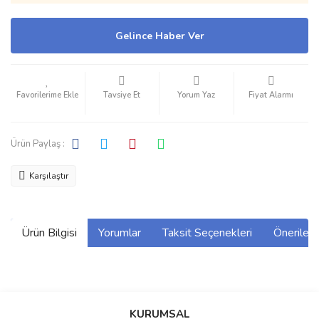
Gelince Haber Ver
Tavsiye Et
Yorum Yaz
Fiyat Alarmı
Ürün Paylaş :
Karşılaştır
Ürün Bilgisi
Yorumlar
Taksit Seçenekleri
Önerilerin
Bu ürünün fiyat bilgisi, resim, ürün açıklamalarında ve diğer
konularda yetersiz gördüğünüz noktaları öneri formunu kullanarak
Bu ürüne ilk yorumu siz yapın!
KURUMSAL
tarafımıza iletebilirsiniz.