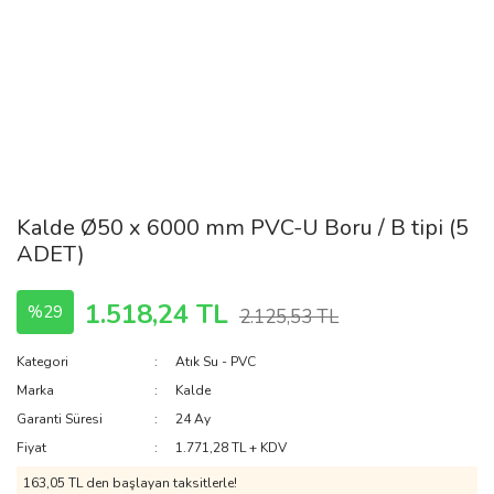
Kalde Ø50 x 6000 mm PVC-U Boru / B tipi (5
ADET)
1.518,24 TL
%29
2.125,53 TL
Kategori
Atık Su - PVC
Marka
Kalde
Garanti Süresi
24 Ay
Fiyat
1.771,28 TL + KDV
163,05 TL den başlayan taksitlerle!