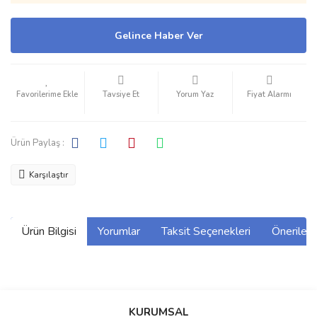
Gelince Haber Ver
Tavsiye Et
Yorum Yaz
Fiyat Alarmı
Ürün Paylaş :
Karşılaştır
Ürün Bilgisi
Yorumlar
Taksit Seçenekleri
Önerilerin
Bu ürünün fiyat bilgisi, resim, ürün açıklamalarında ve diğer
konularda yetersiz gördüğünüz noktaları öneri formunu kullanarak
Bu ürüne ilk yorumu siz yapın!
KURUMSAL
tarafımıza iletebilirsiniz.