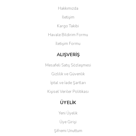
Görüş ve önerileriniz için teşekkür ederiz.
Hakkımızda
Yorum Yaz
İletişim
Ürün resmi kalitesiz, bozuk veya görüntülenemiyor.
Kargo Takibi
Ürün açıklamasında eksik bilgiler bulunuyor.
Havale Bildirim Formu
Ürün bilgilerinde hatalar bulunuyor.
İletişim Formu
Ürün fiyatı diğer sitelerden daha pahalı.
Bu ürüne benzer farklı alternatifler olmalı.
ALIŞVERİŞ
Mesafeli Satış Sözleşmesi
Gizlilik ve Güvenlik
İptal ve İade Şartları
Kişisel Veriler Politikası
Gönder
ÜYELİK
Yeni Üyelik
Üye Girişi
Şifremi Unuttum